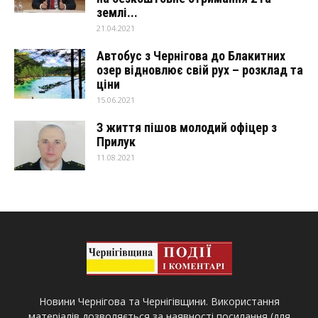
землі...
21.04.2021
Автобус з Чернігова до Блакитних
озер відновлює свій рух – розклад та
ціни
15.06.2021
З життя пішов молодий офіцер з
Прилук
11.08.2021
Новини Чернігова та Чернігівщини. Використання
матеріалів дозволяється за наявності посилання (для