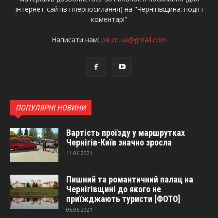
інтернет-сайтів гіперпосилання) на "Чернігівщина: події і
коментарі"
Написати нам:
pik.cn.ua@gmail.com
ПОПУЛЯРНІ НОВИНИ
Вартість проїзду у маршрутках
Чернігів-Київ значно зросла
11.06.2021
Пишний та романтичний палац на
Чернігівщині до якого не
приїжджають туристи [ФОТО]
05.05.2021