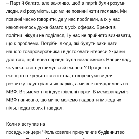
– Партій багато, але важливо, щоб в партії були розумні
люди, які розуміють, що ми не повинні жити гаслами. Ми
повинні чесно говорити, де у нас проблеми, а їх у нас
накопичилось дуже багато в усіх сферах. Брехня в
політиці нікуди не поділася, і у нас не прийнято визнавати,
що є проблеми. Потрібні люди, які будуть захищати
нашого товаровиробника і відстоюватиінтереси України
для того, щоб вона справді була незалежною. Наприклад,
як увесь світ підтримує свій експорт? Працюють
експортно-кредитні агентства, створені умови для
розвитку індустріальних парків, а ми все оглядаємось на
МВФ. Візьмемо ті ж індустріальні парки. В меморандумі з
МВФ написано, що ми не можемо надавати їм жодних
пільг, податкових і так далі.
Коли я вступав на
посаду, концерн “Фольксваген”призупинив будівництво