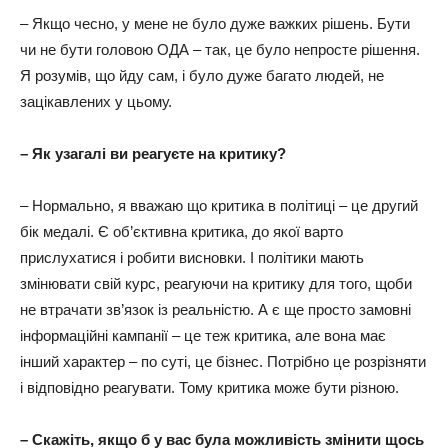
– Якщо чесно, у мене не було дуже важких рішень. Бути
чи не бути головою ОДА – так, це було непросте рішення.
Я розумів, що йду сам, і було дуже багато людей, не
зацікавлених у цьому.
– Як узагалі ви реагуєте на критику?
– Нормально, я вважаю що критика в політиці – це другий
бік медалі. Є об’єктивна критика, до якої варто
прислухатися і робити висновки. І політики мають
змінювати свій курс, реагуючи на критику для того, щоби
не втрачати зв’язок із реальністю. А є ще просто замовні
інформаційні кампанії – це теж критика, але вона має
інший характер – по суті, це бізнес. Потрібно це розрізняти
і відповідно реагувати. Тому критика може бути різною.
– Скажіть, якщо б у вас була можливість змінити щось