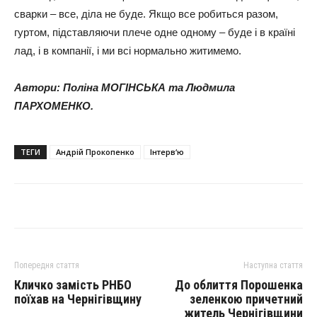
сварки – все, діла не буде. Якщо все робиться разом,
гуртом, підставляючи плече одне одному – буде і в країні
лад, і в компанії, і ми всі нормально житимемо.
Автори: Поліна МОГІНСЬКА та Людмила
ПАРХОМЕНКО.
ТЕГИ
Андрій Прокопенко
Інтерв‘ю
Попередня стаття
Наступна стаття
Кличко замість РНБО
До облиття Порошенка
поїхав на Чернігівщину
зеленкою причетний
житель Чернігівщини