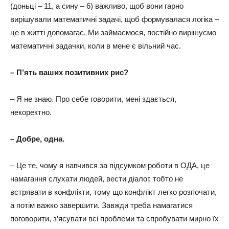
(доньці – 11, а сину – 6) важливо, щоб вони гарно
вирішували математичні задачі, щоб формувалася логіка –
це в житті допомагає. Ми займаємося, постійно вирішуємо
математичні задачки, коли в мене є вільний час.
– П’ять ваших позитивних рис?
– Я не знаю. Про себе говорити, мені здається,
некоректно.
– Добре, одна.
– Це те, чому я навчився за підсумком роботи в ОДА, це
намагання слухати людей, вести діалог, тобто не
встрявати в конфлікти, тому що конфлікт легко розпочати,
а потім важко завершити. Завжди треба намагатися
поговорити, з’ясувати всі проблеми та спробувати мирно їх