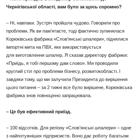
Чернігівської області, вам було за щось соромно?
– Ні, навпаки. Зустріч пройшла чудово. Говорили про
проблеми. Як ви пам’ятаєте, тоді фактично зупинялася
Корюківська фабрика «Слов’янські шпалери», піднялися
імпортні мита на ПВХ, яке використовується
для виготовлення шпалер. Я сказав директору фабрики:
«Приїдь, я тобі першому дам слово». Ми проводили
круглий стіл про проблеми бізнесу, розвитокобласті. І
завдяки тому, що ми залучили Президента до вирішення
цього питання – за 2 тижні все було вирішене, Корюківська
фабрика знов повноцінно запрацювала.
– Це був ефективний приїзд.
– 100 відсотків. Для регіону «Слов’янські шпалери» – одне
з найпотужніших підприємств. Воно дає роботу багатьом