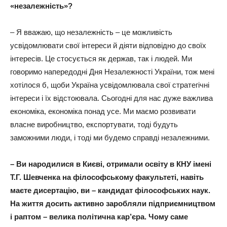
«незалежність»?
– Я вважаю, що незалежність – це можливість
усвідомлювати свої інтереси й діяти відповідно до своїх
інтересів. Це стосується як держав, так і людей. Ми
говоримо напередодні Дня Незалежності України, тож мені
хотілося б, щоби Україна усвідомлювала свої стратегічні
інтереси і їх відстоювала. Сьогодні для нас дуже важлива
економіка, економіка понад усе. Ми маємо розвивати
власне виробництво, експортувати, тоді будуть
заможними люди, і тоді ми будемо справді незалежними.
– Ви народилися в Києві, отримали освіту в КНУ імені
Т.Г. Шевченка на філософському факультеті, навіть
маєте дисертацію, ви – кандидат філософських наук.
На життя досить активно заробляли підприємництвом
і раптом – велика політична кар’єра. Чому саме