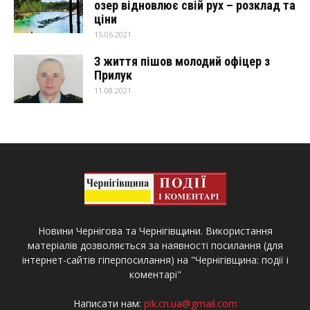
озер відновлює свій рух – розклад та
ціни
15.06.2021
З життя пішов молодий офіцер з
Прилук
11.08.2021
Новини Чернігова та Чернігівщини. Використання
матеріалів дозволяється за наявності посилання (для
інтернет-сайтів гіперпосилання) на "Чернігівщина: події і
коментарі"
Написати нам:
pik.cn.ua@gmail.com