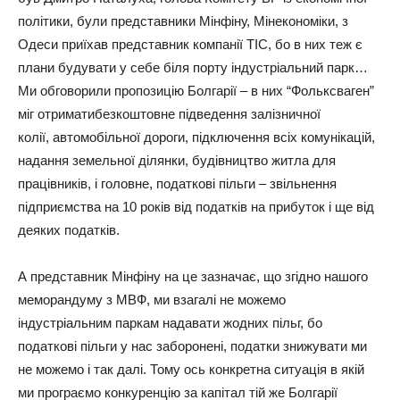
політики, були представники Мінфіну, Мінекономіки, з
Одеси приїхав представник компанії ТІС, бо в них теж є
плани будувати у себе біля порту індустріальний парк…
Ми обговорили пропозицію Болгарії – в них “Фольксваген”
міг отриматибезкоштовне підведення залізничної
колії, автомобільної дороги, підключення всіх комунікацій,
надання земельної ділянки, будівництво житла для
працівників, і головне, податкові пільги – звільнення
підприємства на 10 років від податків на прибуток і ще від
деяких податків.
А представник Мінфіну на це зазначає, що згідно нашого
меморандуму з МВФ, ми взагалі не можемо
індустріальним паркам надавати жодних пільг, бо
податкові пільги у нас заборонені, податки знижувати ми
не можемо і так далі. Тому ось конкретна ситуація в якій
ми програємо конкуренцію за капітал тій же Болгарії