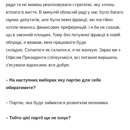
ради ти не можеш реалізовувати стратегію, яку хочеш
втілити в життя. В минулій обласній раді у нас було багато
гарних депутатів, але були певні фракції, які постійно
хотіли якихось фінансових преференцій, і я би не сказав,
що в законній площині. Тому без потужної фракції в новій
облраді, я вважав, мені працювати буде
складно. Склалося як склалося, я не жалкую. Зараз ми з
Офісом Президента спілкуємося, всі питання вирішили,
з’ясували відносини, все добре.
– На наступних виборах яку партію для себе
обиратимете?
– Партію, яка буде займатися розвитком економіки.
– Тобто цієї партії ще не існує?