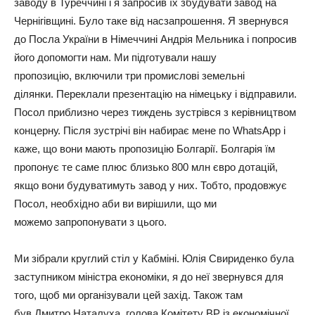
заводу в Туреччині і я запросив їх збудувати завод на
Чернігівщині. Було таке від насзапрошення. Я звернувся
до Посла України в Німеччині Андрія Мельника і попросив
його допомогти нам. Ми підготували нашу
пропозицію, включили три промислові земельні
ділянки. Переклали презентацію на німецьку і відправили.
Посол приблизно через тиждень зустрівся з керівництвом
концерну. Після зустрічі він набирає мене по WhatsApp і
каже, що вони мають пропозицію Болгарії. Болгарія їм
пропонує те саме плюс близько 800 млн євро дотацій,
якщо вони будуватимуть завод у них. Тобто, продовжує
Посол, необхідно аби ви вирішили, що ми
можемо запропонувати з цього.
Ми зібрали круглий стіл у Кабміні. Юлія Свириденко була
заступником міністра економіки, я до неї звернувся для
того, щоб ми організували цей захід. Також там
був Дмитро Наталуха, голова Комітету ВР із економічної