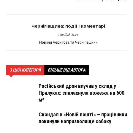
Чернігівщина: події і коментарі
http://pik.in.ua
Новини Чернігова та Чернігівщини
З ЦІЄЇ КАТЕГОРІЇ
БІЛЬШЕ ВІД АВТОРА
Російський дрон влучив у склад у
Прилуках: спалахнула пожежа на 600
м²
Скандал в «Новій пошті» – працівники
покинули напризволяще собаку