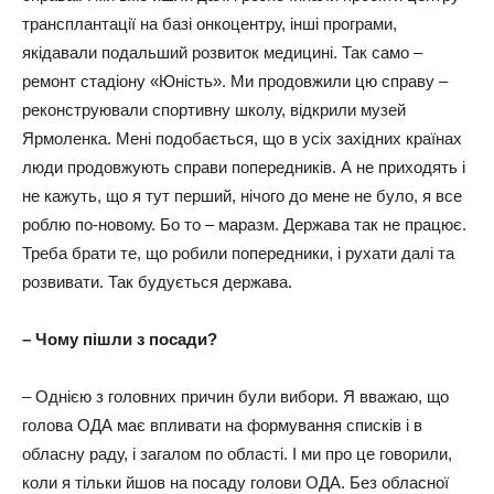
трансплантації на базі онкоцентру, інші програми,
якідавали подальший розвиток медицині. Так само –
ремонт стадіону «Юність». Ми продовжили цю справу –
реконструювали спортивну школу, відкрили музей
Ярмоленка. Мені подобається, що в усіх західних країнах
люди продовжують справи попередників. А не приходять і
не кажуть, що я тут перший, нічого до мене не було, я все
роблю по-новому. Бо то – маразм. Держава так не працює.
Треба брати те, що робили попередники, і рухати далі та
розвивати. Так будується держава.
– Чому пішли з посади?
– Однією з головних причин були вибори. Я вважаю, що
голова ОДА має впливати на формування списків і в
обласну раду, і загалом по області. І ми про це говорили,
коли я тільки йшов на посаду голови ОДА. Без обласної