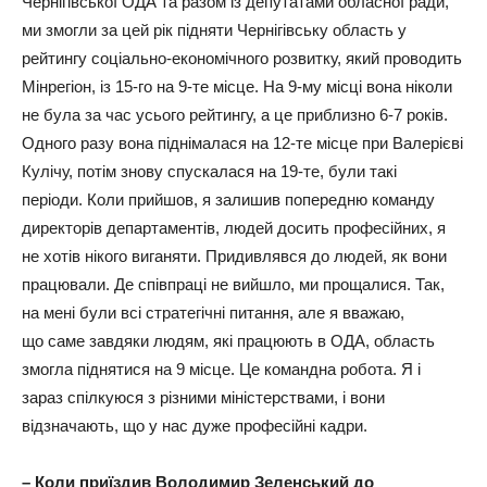
Чернігівської ОДА та разом із депутатами обласної ради,
ми змогли за цей рік підняти Чернігівську область у
рейтингу соціально-економічного розвитку, який проводить
Мінрегіон, із 15-го на 9-те місце. На 9-му місці вона ніколи
не була за час усього рейтингу, а це приблизно 6-7 років.
Одного разу вона піднімалася на 12-те місце при Валерієві
Кулічу, потім знову спускалася на 19-те, були такі
періоди. Коли прийшов, я залишив попередню команду
директорів департаментів, людей досить професійних, я
не хотів нікого виганяти. Придивлявся до людей, як вони
працювали. Де співпраці не вийшло, ми прощалися. Так,
на мені були всі стратегічні питання, але я вважаю,
що саме завдяки людям, які працюють в ОДА, область
змогла піднятися на 9 місце. Це командна робота. Я і
зараз спілкуюся з різними міністерствами, і вони
відзначають, що у нас дуже професійні кадри.
– Коли приїздив Володимир Зеленський до