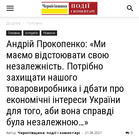
Додому
Головна
Головна
Інтерв'ю
Новини
Андрій Прокопенко: «Ми
маємо відстоювати свою
незалежність. Потрібно
захищати нашого
товаровиробника і дбати про
економічні інтереси України
для того, аби вона справді
була незалежною…»
Автор
Чернігівщина: події і коментарі
-
21.08.2021
0