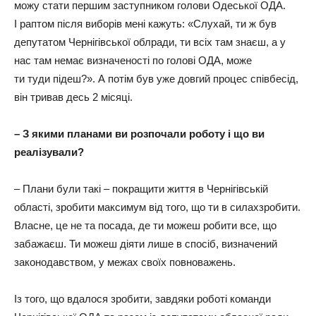
можу стати першим заступником голови Одеської ОДА.
І раптом після виборів мені кажуть: «Слухай, ти ж був
депутатом Чернігівської облради, ти всіх там знаєш, а у
нас там немає визначеності по голові ОДА, може
ти туди підеш?». А потім був уже довгий процес співбесід,
він тривав десь 2 місяці.
– З якими планами ви розпочали роботу і що ви
реалізували?
– Плани були такі – покращити життя в Чернігівській
області, зробити максимум від того, що ти в силахзробити.
Власне, це не та посада, де ти можеш робити все, що
забажаєш. Ти можеш діяти лише в спосіб, визначений
законодавством, у межах своїх повноважень.
Із того, що вдалося зробити, завдяки роботі команди