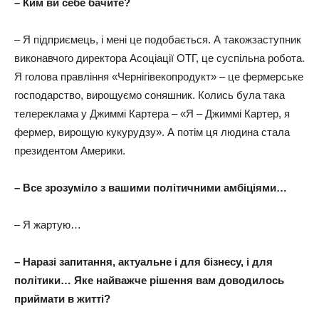
– Ким ви себе бачите?
– Я підприємець, і мені це подобається. А такожзаступник
виконавчого директора Асоціації ОТГ, це суспільна робота.
Я голова правління «Чернігівекопродукт» – це фермерське
господарство, вирощуємо соняшник. Колись була така
телереклама у Джиммі Картера – «Я – Джиммі Картер, я
фермер, вирощую кукурудзу». А потім ця людина стала
президентом Америки.
– Все зрозуміло з вашими політичними амбіціями…
– Я жартую…
– Наразі запитання, актуальне і для бізнесу, і для
політики… Яке найважче рішення вам доводилось
приймати в житті?