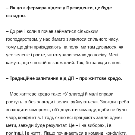
– Якщо з фермера підете у Президенти, це буде
складно.
– До речі, коли я почав займатися сільським
господарством, у нас багато з’явилося спільного часу,
тому що діти приїжджають на поля, ми там дивимося, як
усе зеленіє і росте, як готували землю до посіву. Мені
кажуть, що я постійно засмаглий. Так, бо завжди в полі.
– Традиційне запитання від ДП – про життєве кредо.
– Моє життєве кредо таке: «У злагоді й малі справи
ростуть, а без злагоди і великі руйнуються». Завжди треба
знаходити компроміс, об’єднувати команду, щоби не було
чвар, конфліктів. І тоді, якщо всі працюють задля однієї
мети, завжди буде результат. Це – і на виборах, і в
політиці, і в житті. Якщо починаються в команді конфлікти,