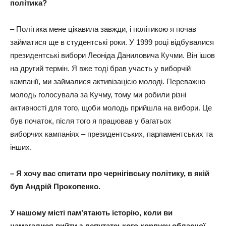
політика?
– Політика мене цікавила завжди, і політикою я почав
займатися ще в студентські роки. У 1999 році відбувалися
президентські вибори Леоніда Даниловича Кучми. Він ішов
на другий термін. Я вже тоді брав участь у виборчій
кампанії, ми займалися активізацією молоді. Переважно
молодь голосувала за Кучму, тому ми робили різні
активності для того, щоби молодь прийшла на вибори. Це
був початок, після того я працював у багатьох
виборчих кампаніях – президентських, парламентських та
інших.
– Я хочу вас спитати про чернігівську політику, в якій
був Андрій Прокопенко.
У нашому місті пам’ятають історію, коли ви
намагалися вийти з депутатського корпусу обласної