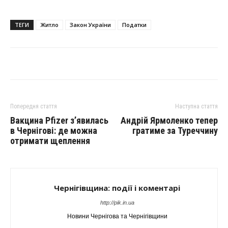
ТЕГИ
Житло
Закон України
Податки
Попередня стаття
Наступна стаття
Вакцина Pfizer з’явилась
Андрій Ярмоленко тепер
в Чернігові: де можна
гратиме за Туреччину
отримати щеплення
Чернігівщина: події і коментарі
http://pik.in.ua
Новини Чернігова та Чернігівщини