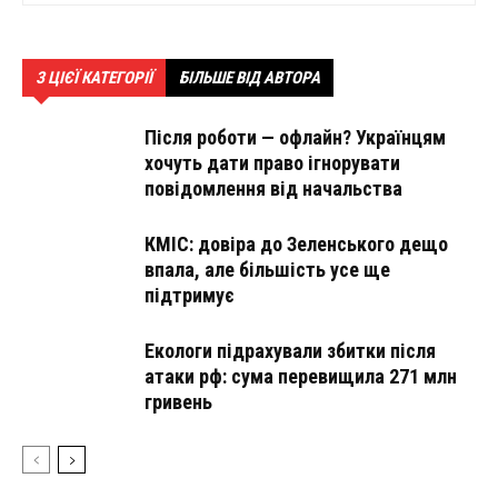
З ЦІЄЇ КАТЕГОРІЇ
БІЛЬШЕ ВІД АВТОРА
Після роботи — офлайн? Українцям
хочуть дати право ігнорувати
повідомлення від начальства
КМІС: довіра до Зеленського дещо
впала, але більшість усе ще
підтримує
Екологи підрахували збитки після
атаки рф: сума перевищила 271 млн
гривень