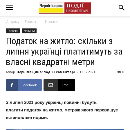
Додому
Головна
Новини
Головна
Новини
Податок на житло: скільки з
липня українці платитимуть за
власні квадратні метри
Автор
Чернігівщина: події і коментарі
-
11.07.2021
0
Facebook
Email
З липня 2021 року українці повинні будуть
платити податок на житло, метраж якого перевищує
встановлені норми.