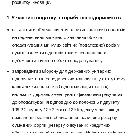
розвитку інновацій.
4. У частині податку на прибуток підприємств:
встановити обмеження для великих платників податків
на перенесення від’ємного значення об’єкта
оподаткування минулих звітних (податкових) років у
сумі п’ятдесяти відсотків такого непогашеного
від’ємного значення об’єкта оподаткування;
запровадити заборону для державних унітарних
підприємств та господарських товариств, у статутному
капіталі яких більше 50 відсотків акцій (часток)
належить державі, зменшувати фінансовий результат
до оподаткування відповідно до положень підпункту
139.2.2. пункту 139.2 статті 139 Кодексу у разі, якщо
визначення методів обчислення величини резерву
сумнівних боргів (резерву очікуваних кредитних
збитків) та способу визначення коефіцієнта сумнівності