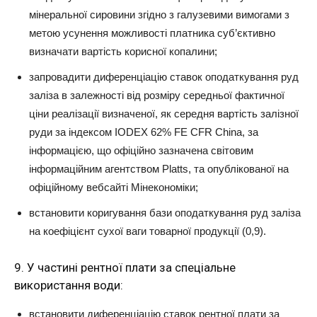
мінеральної сировини згідно з галузевими вимогами з
метою усунення можливості платника суб’єктивно
визначати вартість корисної копалини;
запровадити диференціацію ставок оподаткування руд
заліза в залежності від розміру середньої фактичної
ціни реалізації визначеної, як середня вартість залізної
руди за індексом IODEX 62% FE CFR China, за
інформацією, що офіційно зазначена світовим
інформаційним агентством Platts, та опублікованої на
офіційному вебсайті Мінекономіки;
встановити коригування бази оподаткування руд заліза
на коефіцієнт сухої ваги товарної продукції (0,9).
9. У частині рентної плати за спеціальне
використання води:
встановити диференціацію ставок рентної плати за