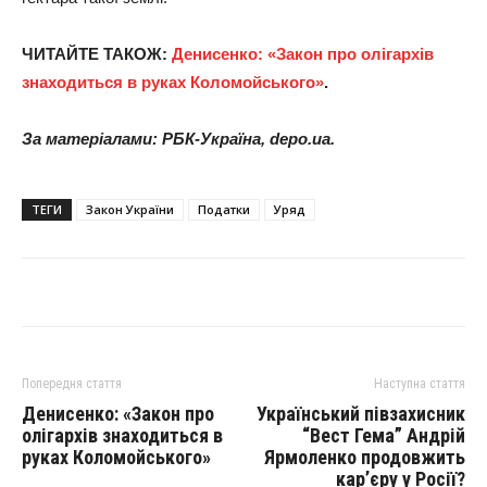
ЧИТАЙТЕ ТАКОЖ:
Денисенко: «Закон про олігархів
знаходиться в руках Коломойського»
.
За матеріалами: РБК-Україна, depo.ua.
ТЕГИ
Закон України
Податки
Уряд
Попередня стаття
Наступна стаття
Денисенко: «Закон про
Український півзахисник
олігархів знаходиться в
“Вест Гема” Андрій
руках Коломойського»
Ярмоленко продовжить
кар’єру у Росії?