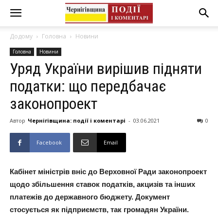
Додому
Головна
Новини
Головна
Новини
Уряд України вирішив підняти
податки: що передбачає
законопроект
Автор
Чернігівщина: події і коментарі
-
03.06.2021
0
Facebook
Email
Кабінет міністрів вніс до Верховної Ради законопроект
щодо збільшення ставок податків, акцизів та інших
платежів до державного бюджету. Документ
стосується як підприємств, так громадян України.