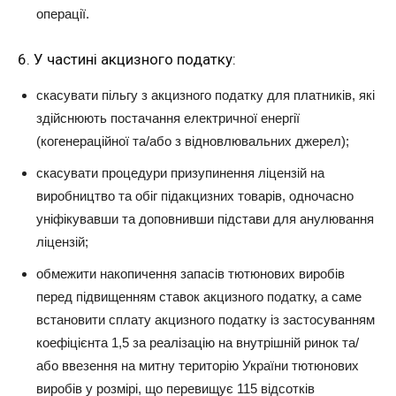
операції.
6. У частині акцизного податку:
скасувати пільгу з акцизного податку для платників, які
здійснюють постачання електричної енергії
(когенераційної та/або з відновлювальних джерел);
скасувати процедури призупинення ліцензій на
виробництво та обіг підакцизних товарів, одночасно
уніфікувавши та доповнивши підстави для анулювання
ліцензій;
обмежити накопичення запасів тютюнових виробів
перед підвищенням ставок акцизного податку, а саме
встановити сплату акцизного податку із застосуванням
коефіцієнта 1,5 за реалізацію на внутрішній ринок та/
або ввезення на митну територію України тютюнових
виробів у розмірі, що перевищує 115 відсотків