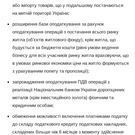
або імпорту товарів, що у подальшому постачаються
на митній території України;
розширення бази оподаткування за рахунок
оподаткування операцій з постачання всього ринку
житла (об’єктів житлового фонду), крім житла, що
будується за бюджетні кошти (рівні умови ведення
бізнесу для всіх учасників ринку житла враховуючи, що
в умовах ринкової економіки ціни на житло формуються
з урахуванням попиту та пропозиції);
запровадження оподаткування ПДВ операцій з
реалізації Національним банком України дорогоцінних
металів (крім інвестиційного золота) фізичним та
юридичним особам;
обмеження можливості включення платниками податку
до складу податкового кредиту податкових накладних,
складених більше ніж 6 місяців з моменту здійснення