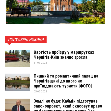
ПОПУЛЯРНІ НОВИНИ
Вартість проїзду у маршрутках
Чернігів-Київ значно зросла
11.06.2021
Пишний та романтичний палац на
Чернігівщині до якого не
приїжджають туристи [ФОТО]
05.05.2021
Землі не буде: Кабмін підготував
законопроект, який скасовує право
на безкоштовне отримання 2 га