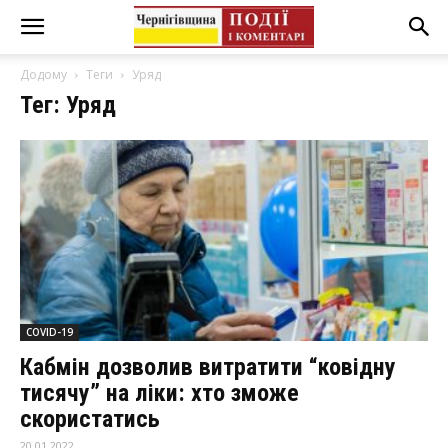
Додому
Теги
Уряд
Тег: Уряд
COVID-19
Кабмін дозволив витратити “ковідну
тисячу” на ліки: хто зможе
скористатись
20.01.2022