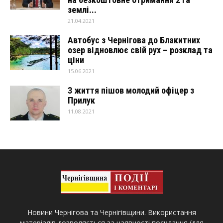
землі...
21.04.2021
Автобус з Чернігова до Блакитних
озер відновлює свій рух – розклад та
ціни
15.06.2021
З життя пішов молодий офіцер з
Прилук
11.08.2021
Новини Чернігова та Чернігівщини. Використання
матеріалів дозволяється за наявності посилання (для