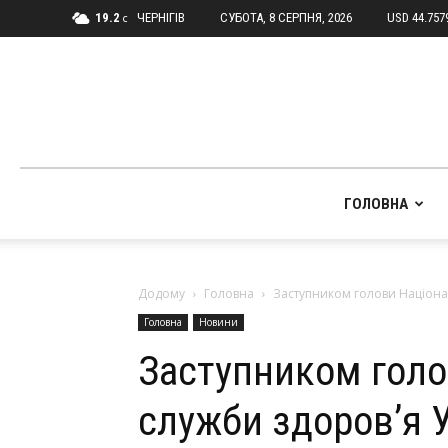
19.2
ЧЕРНІГІВ
СУБОТА, 8 СЕРПНЯ, 2026
USD 44.757
C
ГОЛОВНА
Додому
Головна
Заступником голови Націонал
Головна
Новини
Заступником голо
служби здоров’я У