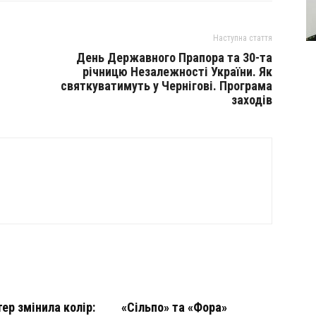
Наступна стаття
День Державного Прапора та 30-та
річницю Незалежності України. Як
святкуватимуть у Чернігові. Програма
заходів
тер змінила колір:
«Сільпо» та «Фора»