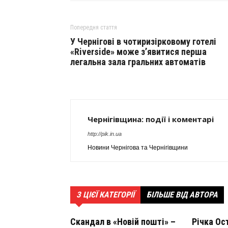
Попередня стаття
У Чернігові в чотиризірковому готелі
«Riverside» може з’явитися перша
легальна зала гральних автоматів
Чернігівщина: події і коментарі
http://pik.in.ua
Новини Чернігова та Чернігівщини
З ЦІЄЇ КАТЕГОРІЇ
БІЛЬШЕ ВІД АВТОРА
Скандал в «Новій пошті» –
Річка Ос