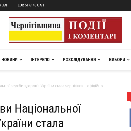
9 UAH
EUR 51.6148 UAH
НОВИНИ
ІНТЕРВ’Ю
РОЗСЛІДУВАННЯ
ВИБОРИ
pik.in.ua
ьної служби здоров’я України стала чернігівка, – офіційно
ви Національної
країни стала