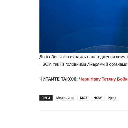
До її обов’язків входить налагодження комуні
НЗСУ, так і з головними лікарями й органам
ЧИТАЙТЕ ТАКОЖ:
Чернігівку Тетяну Бойк
ТЕГИ
Медицина
МОЗ
НСЗУ
Уряд