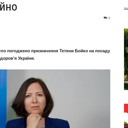
ійно
Ша
0
 було погоджено призначення Тетяни Бойко на посаду
доров’я України.