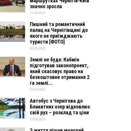
маршрутках Чернігів-Київ
значно зросла
11.06.2021
Пишний та романтичний
палац на Чернігівщині до
якого не приїжджають
туристи [ФОТО]
05.05.2021
Землі не буде: Кабмін
підготував законопроект,
який скасовує право на
безкоштовне отримання 2
га землі...
21.04.2021
Автобус з Чернігова до
Блакитних озер відновлює
свій рух – розклад та ціни
15.06.2021
З життя пішов молодий