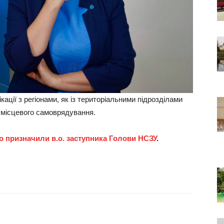
кації з регіонами, як із територіальними підрозділами
и місцевого самоврядування.
о призначили в.о. заступника Голови НСЗУ
.