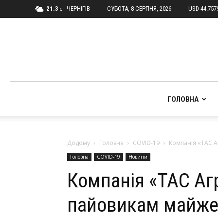
21.3
ЧЕРНІГІВ
СУБОТА, 8 СЕРПНЯ, 2026
USD 44.757
C
ГОЛОВНА
Додому
Головна
COVID-19
Компанія «ТАС А
Головна
COVID-19
Новини
Компанія «ТАС Аг
пайовикам майже 