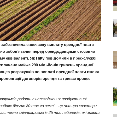
 забезпечила своєчасну виплату орендної плати
ано зобов’язання перед орендодавцями стосовно
му еквіваленті. Як ПіКу повідомили в прес-службі
о сплачено майже 290 мільйонів гривень орендної
роцес розрахунків по виплаті орендної плати вже за
пролонгації договорів оренди та триває процес
 напрямків роботи є налагодження продуктивної
бробляє більше 80 тис га землі – це чотири кластери
системно співпрацюємо із 25 тис пайовиків, які мають