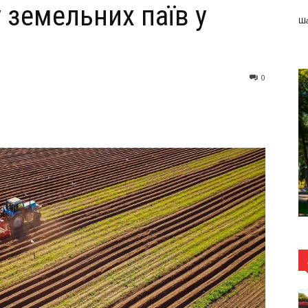
 земельних паїв у
Ша
0