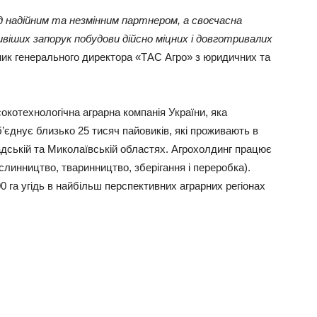
д надійним та незмінним партнером, а своєчасна
ивіших запорук побудови дійсно міцних і довготривалих
пник генерального директора «ТАС Агро» з юридичних та
сокотехнологічна аграрна компанія України, яка
’єднує близько 25 тисяч пайовиків, які проживають в
градській та Миколаївській областях. Агрохолдинг працює
слинництво, тваринництво, зберігання і переробка).
 га угідь в найбільш перспективних аграрних регіонах