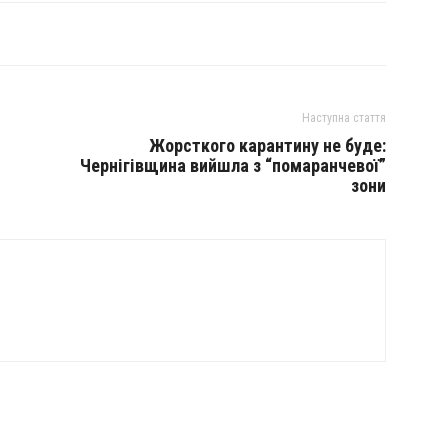
Наступна стаття
Жорсткого карантину не буде:
Чернігівщина вийшла з “помаранчевої”
зони