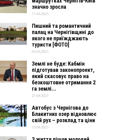
маршрутках Чернігів-Київ
значно зросла
11.06.2021
Пишний та романтичний
палац на Чернігівщині до
якого не приїжджають
туристи [ФОТО]
05.05.2021
Землі не буде: Кабмін
підготував законопроект,
який скасовує право на
безкоштовне отримання 2
га землі...
21.04.2021
Автобус з Чернігова до
Блакитних озер відновлює
свій рух – розклад та ціни
15.06.2021
З життя пішов молодий