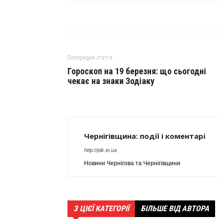
Попередня стаття
Гороскоп на 19 березня: що сьогодні
чекає на знаки Зодіаку
Чернігівщина: події і коментарі
http://pik.in.ua
Новини Чернігова та Чернігівщини
З ЦІЄЇ КАТЕГОРІЇ
БІЛЬШЕ ВІД АВТОРА