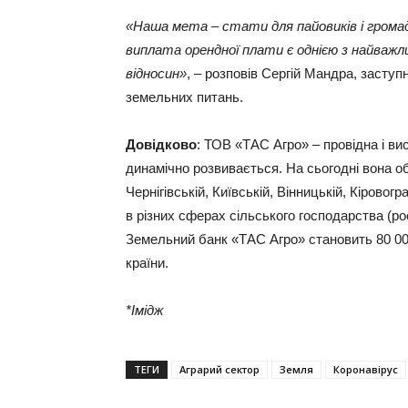
«Наша мета – стати для пайовиків і грома
виплата орендної плати є однією з найважл
відносин»
, – розповів Сергій Мандра, засту
земельних питань.
Довідково
: ТОВ «ТАС Агро» – провідна і ви
динамічно розвивається. На сьогодні вона об
Чернігівській, Київській, Вінницькій, Кірово
в різних сферах сільського господарства (ро
Земельний банк «ТАС Агро» становить 80 000
країни.
*Імідж
ТЕГИ
Аграрий сектор
Земля
Коронавірус