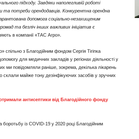
ального підходу. Завдяки наполегливій роботі
еси та потреби орендодавців. Конкурентна орендна
гарантована допомога соціально-незахищеним
ромад та безліч інших важливих ініціатив є
яють в компанії «ТАС Агро».
» спільно з Благодійним фондом Сергія Тігіпка
опомогу для медичних закладів у регіонах діяльності у
ких ми повідомляли раніше, зокрема, декілька лікарень
що склали майже тону дезінфікуючих засобів у зручних
 отримали антисептики від Благодійного фонду
а боротьбу із COVID-19 у 2020 році Благодійним