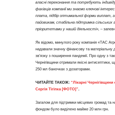
власні переконання та потребують індивіду
фахівців компанії ми знаємо ключові інтер
плата, підбір оптимальної форми виплат, 
пайовикам, стабільна підтримка сільських г
пріоритетами у нашій діяльності»,
– запевн
Як відомо, минулого року компанія «ТАС Агро
надавали значну фінансову та матеріальну д
зв’язку з поширення пандемії. Про одну з та
Чернігівщини отримали якісні антисептики, 
250 мл баночках з дозаторами.
ЧИТАЙТЕ ТАКОЖ:
“Лікарні Чернігівщини
Сергія Тігіпка [ФОТО]”
.
Загалом для підтримки місцевих громад та н
фондом було виділено майже 20 млн грн.