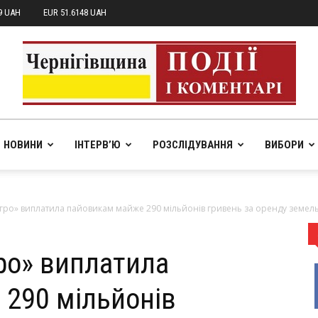
9 UAH
EUR 51.6148 UAH
НОВИНИ
ІНТЕРВ’Ю
РОЗСЛІДУВАННЯ
ВИБОРИ
pik.in.ua
гро» виплатила пайовикам майже 290 мільйонів гривень за оренду земель
ро» виплатила
290 мільйонів