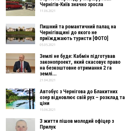
Чернігів-Київ значно зросла
11.06.2021
Пишний та романтичний палац на
Чернігівщині до якого не
приїжджають туристи [ФОТО]
05.05.2021
Землі не буде: Кабмін підготував
законопроект, який скасовує право
на безкоштовне отримання 2 га
землі...
21.04.2021
Автобус з Чернігова до Блакитних
озер відновлює свій рух – розклад та
ціни
15.06.2021
З життя пішов молодий офіцер з
Прилук