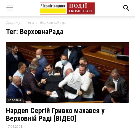
Додому
Теги
ВерховнаРада
Тег: ВерховнаРада
Головна
Нардеп Сергій Гривко махався у
Верховній Раді [ВІДЕО]
17.06.2021