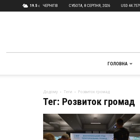
19.5
ЧЕРНІГІВ
СУБОТА, 8 СЕРПНЯ, 2026
USD 44.757
C
ГОЛОВНА
Додому
Теги
Розвиток громад
Тег: Розвиток громад