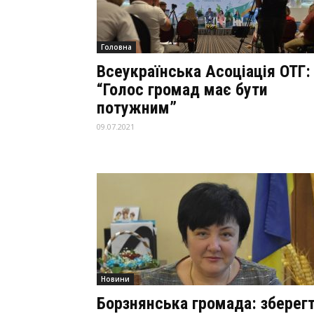
Головна
Всеукраїнська Асоціація ОТГ:
“Голос громад має бути
потужним”
09.07.2021
Новини
Борзнянська громада: зберег