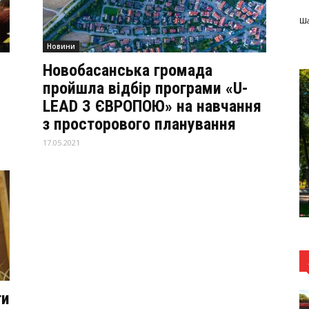
Ша
Новини
Новобасанська громада
пройшла відбір програми «U-
LEAD З ЄВРОПОЮ» на навчання
з просторового планування
17.05.2021
ти