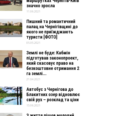
маршрутках Чернігів-Київ
значно зросла
11.06.2021
Пишний та романтичний
палац на Чернігівщині до
якого не приїжджають
туристи [ФОТО]
05.05.2021
Землі не буде: Кабмін
підготував законопроект,
який скасовує право на
безкоштовне отримання 2
га землі...
21.04.2021
Автобус з Чернігова до
Блакитних озер відновлює
свій рух – розклад та ціни
15.06.2021
З життя пішов молодий