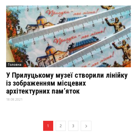
Головна
У Прилуцькому музеї створили лінійку
із зображенням місцевих
архітектурних пам’яток
18.08.2021
1
2
3