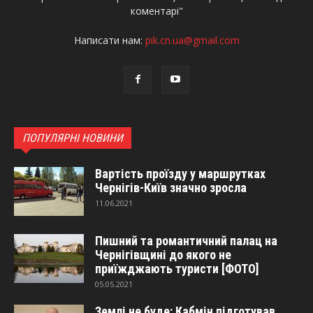
коментарі"
Написати нам:
pik.cn.ua@gmail.com
ПОПУЛЯРНІ НОВИНИ
Вартість проїзду у маршрутках
Чернігів-Київ значно зросла
11.06.2021
Пишний та романтичний палац на
Чернігівщині до якого не
приїжджають туристи [ФОТО]
05.05.2021
Землі не буде: Кабмін підготував