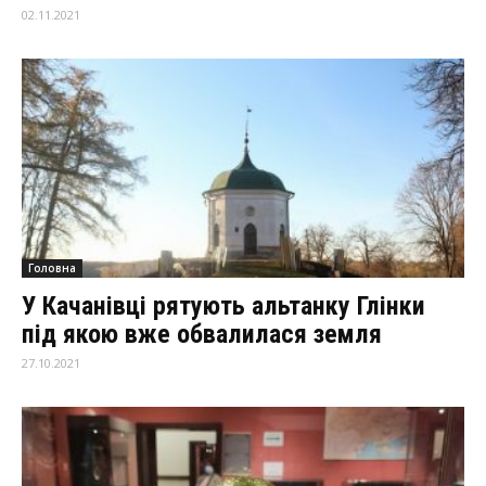
02.11.2021
Головна
У Качанівці рятують альтанку Глінки
під якою вже обвалилася земля
27.10.2021