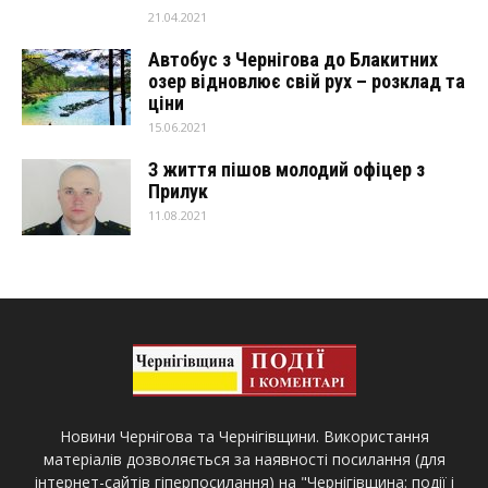
21.04.2021
Автобус з Чернігова до Блакитних
озер відновлює свій рух – розклад та
ціни
15.06.2021
З життя пішов молодий офіцер з
Прилук
11.08.2021
Новини Чернігова та Чернігівщини. Використання
матеріалів дозволяється за наявності посилання (для
інтернет-сайтів гіперпосилання) на "Чернігівщина: події і