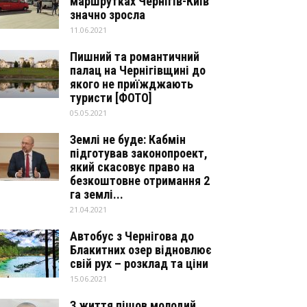
маршрутках Чернігів-Київ
значно зросла
11.06.2021
Пишний та романтичний
палац на Чернігівщині до
якого не приїжджають
туристи [ФОТО]
05.05.2021
Землі не буде: Кабмін
підготував законопроект,
який скасовує право на
безкоштовне отримання 2
га землі...
21.04.2021
Автобус з Чернігова до
Блакитних озер відновлює
свій рух – розклад та ціни
15.06.2021
З життя пішов молодий