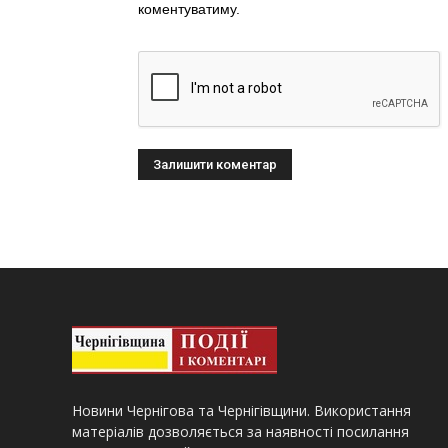
коментуватиму.
Новини Чернігова та Чернігівщини. Використання
матеріалів дозволяється за наявності посилання