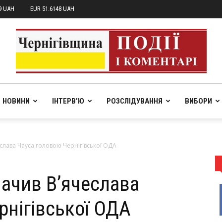
9 UAH
EUR 51.6148 UAH
НОВИНИ
ІНТЕРВ’Ю
РОЗСЛІДУВАННЯ
ВИБОРИ
pik.in.ua
слава Чауса головою Чернігівської ОДА
ачив В’ячеслава
рнігівської ОДА