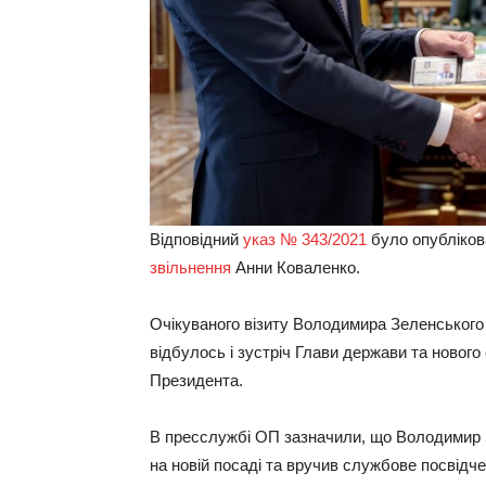
Відповідний
указ № 343/2021
було опубліков
звільнення
Анни Коваленко.
Очікуваного візиту Володимира Зеленського
відбулось і зустріч Глави держави та нового
Президента.
В пресслужбі ОП зазначили, що Володимир З
на новій посаді та вручив службове посвідче