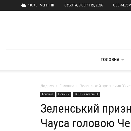
18.7
ЧЕРНІГІВ
СУБОТА, 8 СЕРПНЯ, 2026
USD 44.757
C
ГОЛОВНА
Додому
Головна
Зеленський призначив В’яче
Головна
Новини
ТОП на головній
Зеленський призн
Чауса головою Че