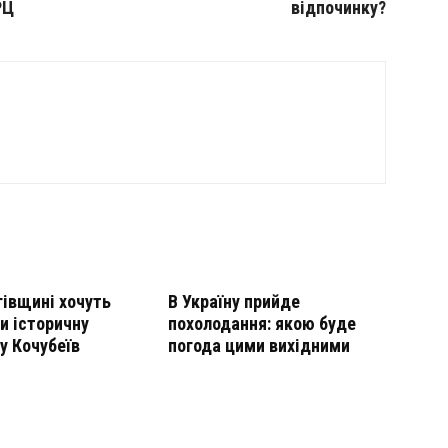
РЦ
відпочинку?
гівщині хочуть
В Україну прийде
и історичну
похолодання: якою буде
у Кочубеїв
погода цими вихідними