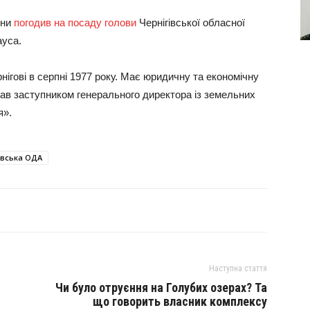
їни
погодив на посаду голови
Чернігівської обласної
Чауса.
нігові в серпні 1977 року. Має юридичну та економічну
ав заступником генерального директора із земельних
я».
івська ОДА
Наступна стаття
Чи було отруєння на Голубих озерах? Та
що говорить власник комплексу