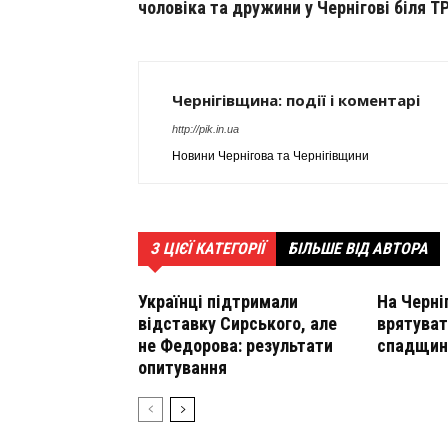
чоловіка та дружини у Чернігові біля Т
Чернігівщина: події і коментарі
http://pik.in.ua
Новини Чернігова та Чернігівщини
З ЦІЄЇ КАТЕГОРІЇ
БІЛЬШЕ ВІД АВТОРА
Українці підтримали
На Черні
відставку Сирського, але
врятуват
не Федорова: результати
спадщин
опитування