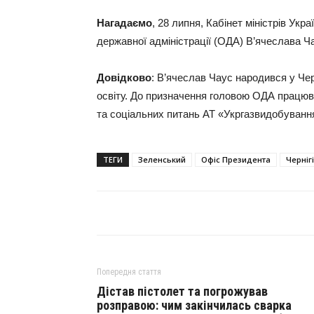
Нагадаємо
, 28 липня, Кабінет міністрів Укра
державної адміністрації (ОДА) В’ячеслава 
Довідково
: В’ячеслав Чаус народився у Чер
освіту. До призначення головою ОДА працюв
та соціальних питань АТ «Укргазвидобуванн
ТЕГИ
Зеленський
Офіс Президента
Черніг
Попередня стаття
Дістав пістолет та погрожував
розправою: чим закінчилась сварка