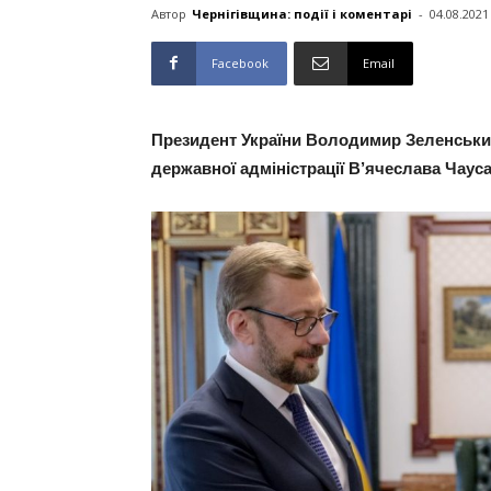
Автор
Чернігівщина: події і коментарі
-
04.08.2021
Facebook
Email
Президент України Володимир Зеленський
державної адміністрації В’ячеслава Чауса