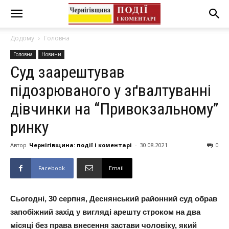
Додому
Головна
Головна
Новини
Суд заарештував
підозрюваного у зґвалтуванні
дівчинки на “Привокзальному”
ринку
Автор
Чернігівщина: події і коментарі
-
30.08.2021
0
Facebook
Email
Сьогодні, 30 серпня, Деснянський районний суд обрав
запобіжний захід у вигляді арешту строком на два
місяці без права внесення застави чоловіку, який