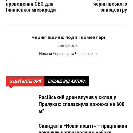
проведення СЕО для
чернігівського
Ічнянської міськради
онкоцентру
Чернігівщина: події і коментарі
http://pik.in.ua
Новини Чернігова та Чернігівщини
З ЦІЄЇ КАТЕГОРІЇ
БІЛЬШЕ ВІД АВТОРА
Російський дрон влучив у склад у
Прилуках: спалахнула пожежа на 600
м²
Скандал в «Новій пошті» – працівники
покинули напризволяще собаку