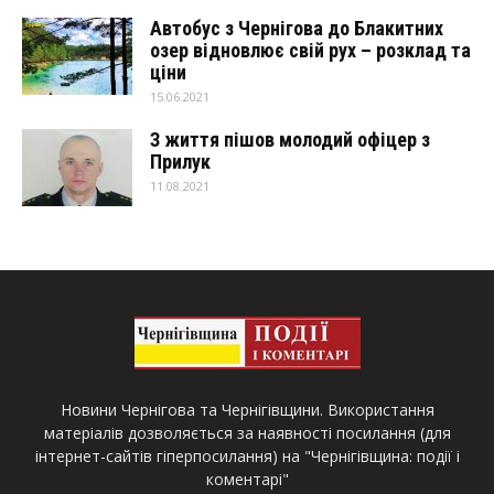
Автобус з Чернігова до Блакитних
озер відновлює свій рух – розклад та
ціни
15.06.2021
З життя пішов молодий офіцер з
Прилук
11.08.2021
Новини Чернігова та Чернігівщини. Використання
матеріалів дозволяється за наявності посилання (для
інтернет-сайтів гіперпосилання) на "Чернігівщина: події і
коментарі"