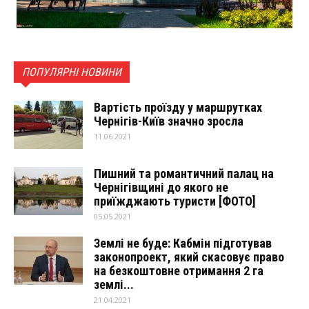
ПОПУЛЯРНІ НОВИНИ
Вартість проїзду у маршрутках
Чернігів-Київ значно зросла
11.06.2021
Пишний та романтичний палац на
Чернігівщині до якого не
приїжджають туристи [ФОТО]
05.05.2021
Землі не буде: Кабмін підготував
законопроект, який скасовує право
на безкоштовне отримання 2 га
землі...
21.04.2021