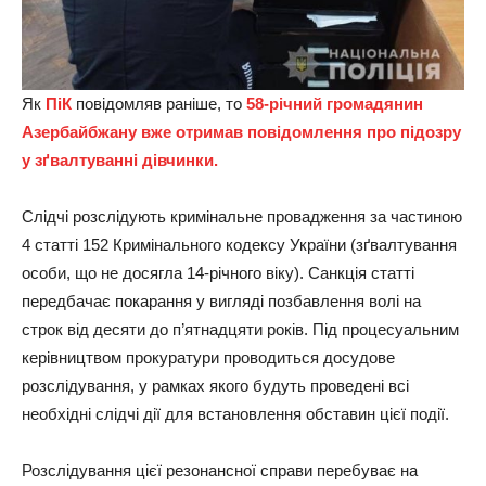
Як
ПіК
повідомляв раніше, то
58-річний громадянин
Азербайбжану вже отримав повідомлення про підозру
у зґвалтуванні дівчинки.
Слідчі розслідують кримінальне провадження за частиною
4 статті 152 Кримінального кодексу України (зґвалтування
особи, що не досягла 14-річного віку). Санкція статті
передбачає покарання у вигляді позбавлення волі на
строк від десяти до п’ятнадцяти років. Під процесуальним
керівництвом прокуратури проводиться досудове
розслідування, у рамках якого будуть проведені всі
необхідні слідчі дії для встановлення обставин цієї події.
Розслідування цієї резонансної справи перебуває на