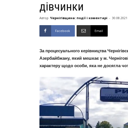
дівчинки
Автор
Чернігівщина: події і коментарі
-
30.08.2021
Facebook
Email
За процесуального керівництва Чернігівс
Азербайбжану, який мешкає у м. Чернігові
характеру щодо особи, яка не досягла чоти