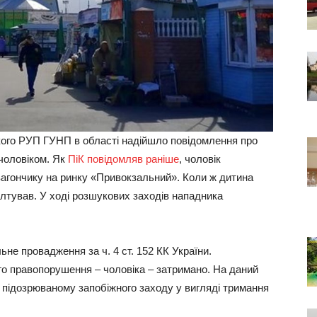
ського РУП ГУНП в області надійшло повідомлення про
чоловіком. Як
ПіК повідомляв раніше
, чоловік
вагончику на ринку «Привокзальний». Коли ж дитина
алтував. У ході розшукових заходів нападника
не провадження за ч. 4 ст. 152 КК України.
го правопорушення – чоловіка – затримано. На даний
 підозрюваному запобіжного заходу у вигляді тримання