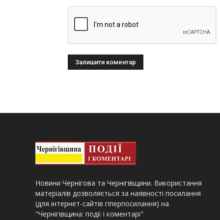
Новини Чернігова та Чернігівщини. Використання
матеріалів дозволяється за наявності посилання
(для інтернет-сайтів гіперпосилання) на
"Чернігівщина: події і коментарі"