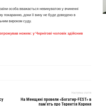
України особа вважається невинуватою у вчиненні
му покаранню, доки її вину не буде доведено в
ьним вироком суду.
огрожував ножем: у Чернігові чоловік здійснив
Наступна стаття
су
На Менщині провели «Богатир-FEST» в
пам’ять про Терентія Кореня