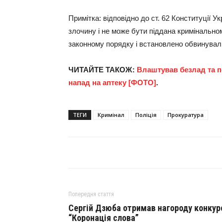
Примітка: відповідно до ст. 62 Конституції 
злочину і не може бути піддана кримінально
законному порядку і встановлено обвинувал
ЧИТАЙТЕ ТАКОЖ:
Влаштував безлад та
п
напад на аптеку [ФОТО]
.
ТЕГИ
Кримінал
Поліція
Прокуратура
Попередня стаття
Сергій Дзюба отримав нагороду конкур
“Коронація слова”