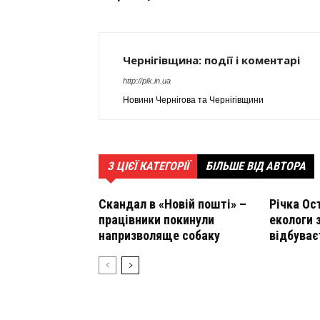
Чернігівщина: події і коментарі
http://pik.in.ua
Новини Чернігова та Чернігівщини
З ЦІЄЇ КАТЕГОРІЇ
БІЛЬШЕ ВІД АВТОРА
Скандал в «Новій пошті» –
Річка Ос
працівники покинули
екологи 
напризволяще собаку
відбуває