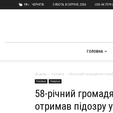
19
ЧЕРНІГІВ
СУБОТА, 8 СЕРПНЯ, 2026
USD 44.7579 
C
ГОЛОВНА
Додому
Головна
58-річний громадянин Азерб
Головна
Новини
58-річний громад
отримав підозру у