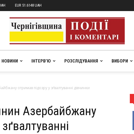
UAH
EUR 51.6148 UAH
НОВИНИ
ІНТЕРВ’Ю
РОЗСЛІДУВАННЯ
ВИБОРИ
pik.in.ua
айбжану отримав підозру у зґвалтуванні дівчинки
янин Азербайбжану
 зґвалтуванні