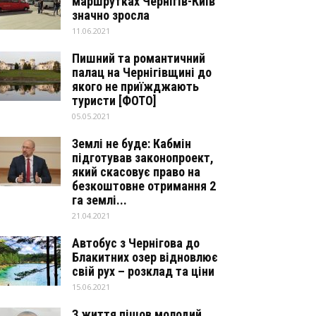
маршрутках Чернігів-Київ
значно зросла
11.06.2021
Пишний та романтичний
палац на Чернігівщині до
якого не приїжджають
туристи [ФОТО]
05.05.2021
Землі не буде: Кабмін
підготував законопроект,
який скасовує право на
безкоштовне отримання 2
га землі...
21.04.2021
Автобус з Чернігова до
Блакитних озер відновлює
свій рух – розклад та ціни
15.06.2021
З життя пішов молодий