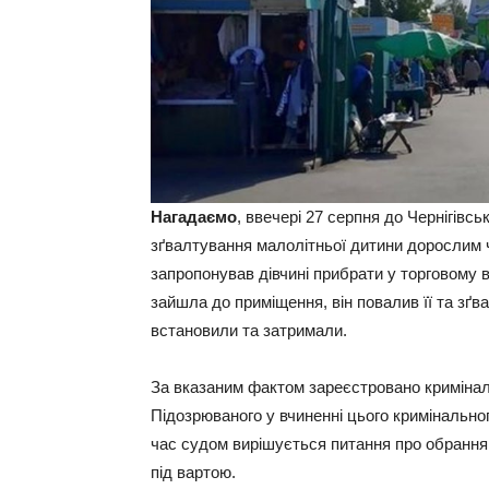
Нагадаємо
, ввечері 27 серпня до Чернігів
зґвалтування малолітньої дитини дорослим 
запропонував дівчині прибрати у торговому 
зайшла до приміщення, він повалив її та зґв
встановили та затримали.
За вказаним фактом зареєстровано криміналь
Підозрюваного у вчиненні цього кримінально
час судом вирішується питання про обрання
під вартою.