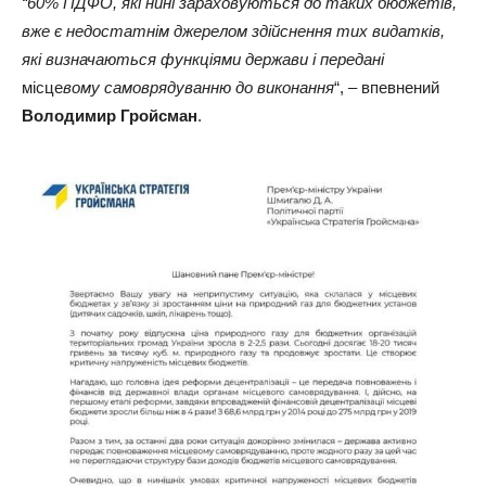
“60% ПДФО, які нині зараховуються до таких бюджетів,
вже є недостатнім джерелом здійснення тих видатків,
які визначаються функціями держави і передані
місце
вому самоврядуванню до виконання
“, – впевнений
Володимир Гройсман
.