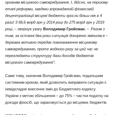
органам місцевого самоврядування. І, дійсно, на першому
етапі реформи, завдяки впровадженій фінансовій
децентралізації місцеві бюджети зросли більш ніж в 4
рази! З 68,6 млрд грн у 2014 році до 275 млрд грн у 2019
році
, – звернув увагу
Володимир Гройсман
. –
Разом з
тим, за останні два роки ситуація докорінно змінилася –
держава активно передає повноваження місцевому
самоврядуванню, проте жодного разу за цей час не
переглядаючи структуру бази доходів бюджетів
місцевого самоврядування”.
Саме тому, зазначив Володимир Гройсман, подальшим
системним кроком, який дозволить виправити ситуацію є
невідкладне внесення змін до Бюджетного кодексу
України з метою збільшення – до 75% – частки податку на
доходи фізосіб, що зараховується до місцевих бюджетів.