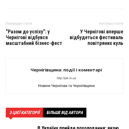
Попередня стаття
Наступна стаття
“Разом до успіху”: у
У Чернігові вперше
Чернігові відбувся
відбудеться фестиваль
масштабний бізнес-фест
повітряних куль
Чернігівщина: події і коментарі
http://pik.in.ua
Новини Чернігова та Чернігівщини
З ЦІЄЇ КАТЕГОРІЇ
БІЛЬШЕ ВІД АВТОРА
В Україну прийде похолодання: якою