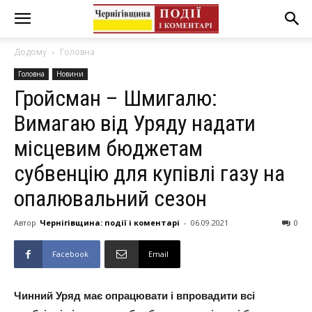
Додому
Головна
Головна
Новини
Гройсман – Шмигалю:
Вимагаю від Уряду надати
місцевим бюджетам
субвенцію для купівлі газу на
опалювальний сезон
Автор
Чернігівщина: події і коментарі
-
06.09.2021
0
Facebook
Email
Чинний Уряд має опрацювати і впровадити всі