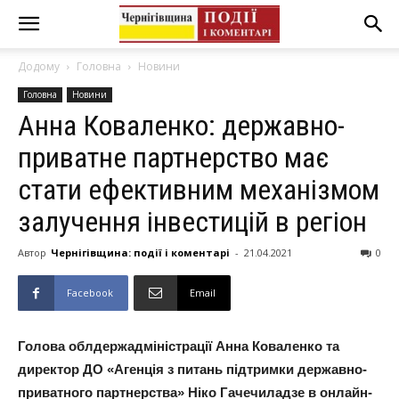
Додому
Головна
Новини
Головна
Новини
Анна Коваленко: державно-
приватне партнерство має
стати ефективним механізмом
залучення інвестицій в регіон
Автор
Чернігівщина: події і коментарі
-
21.04.2021
0
Facebook
Email
Голова облдержадміністрації Анна Коваленко та
директор ДО «Агенція з питань підтримки державно-
приватного партнерства» Ніко Гачечиладзе в онлайн-