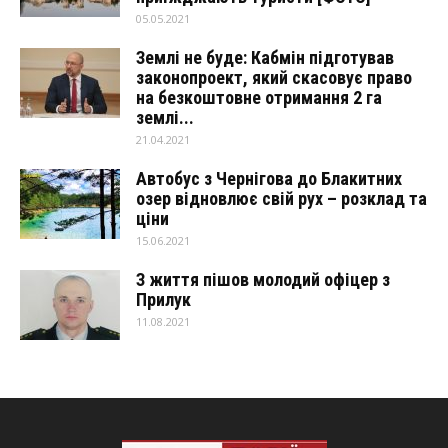
05.05.2021
Землі не буде: Кабмін підготував
законопроект, який скасовує право
на безкоштовне отримання 2 га
землі...
21.04.2021
Автобус з Чернігова до Блакитних
озер відновлює свій рух – розклад та
ціни
15.06.2021
З життя пішов молодий офіцер з
Прилук
11.08.2021