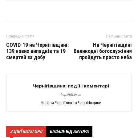
Попередня стаття
Наступна стаття
COVID-19 на Чернігівщині:
На Чернігівщині
139 нових випадків та 19
Великодні богослужіння
смертей за добу
пройдуть просто неба
Чернігівщина: події і коментарі
http://pik.in.ua
Новини Чернігова та Чернігівщини
З ЦІЄЇ КАТЕГОРІЇ
БІЛЬШЕ ВІД АВТОРА