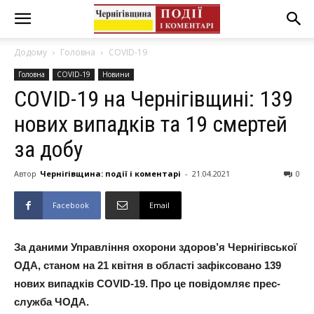
Додому
Головна
COVID-19
Головна
COVID-19
Новини
COVID-19 на Чернігівщині: 139
нових випадків та 19 смертей
за добу
Автор
Чернігівщина: події і коментарі
-
21.04.2021
0
Facebook
Email
За даними Управління охорони здоров’я Чернігівської
ОДА, станом на 21 квітня в області зафіксовано 139
нових випадків COVID-19. Про це повідомляє прес-
служба ЧОДА.