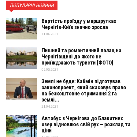
ПОПУЛЯРНІ НОВИНИ
Вартість проїзду у маршрутках
Чернігів-Київ значно зросла
11.06.2021
Пишний та романтичний палац на
Чернігівщині до якого не
приїжджають туристи [ФОТО]
05.05.2021
Землі не буде: Кабмін підготував
законопроект, який скасовує право
на безкоштовне отримання 2 га
землі...
21.04.2021
Автобус з Чернігова до Блакитних
озер відновлює свій рух – розклад та
ціни