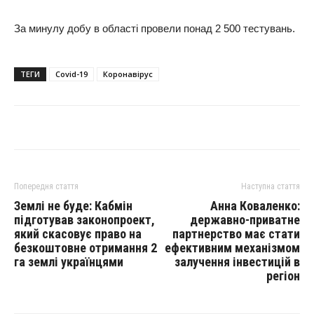
За минулу добу в області провели понад 2 500 тестувань.
ТЕГИ
Covid-19
Коронавірус
Попередня стаття
Наступна стаття
Землі не буде: Кабмін
Анна Коваленко:
підготував законопроект,
державно-приватне
який скасовує право на
партнерство має стати
безкоштовне отримання 2
ефективним механізмом
га землі українцями
залучення інвестицій в
регіон