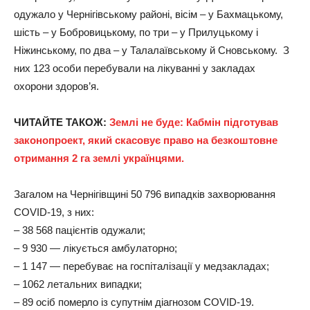
одужало у Чернігівському районі, вісім – у Бахмацькому,
шість – у Бобровицькому, по три – у Прилуцькому і
Ніжинському, по два – у Талалаївському й Сновському. З
них 123 особи перебували на лікуванні у закладах
охорони здоров’я.
ЧИТАЙТЕ ТАКОЖ:
Землі не буде: Кабмін підготував
законопроект, який скасовує право на безкоштовне
отримання 2 га землі українцями.
Загалом на Чернігівщині 50 796 випадків захворювання
COVID-19, з них:
– 38 568 пацієнтів одужали;
– 9 930 — лікується амбулаторно;
– 1 147 — перебуває на госпіталізації у медзакладах;
– 1062 летальних випадки;
– 89 осіб померло із супутнім діагнозом COVID-19.