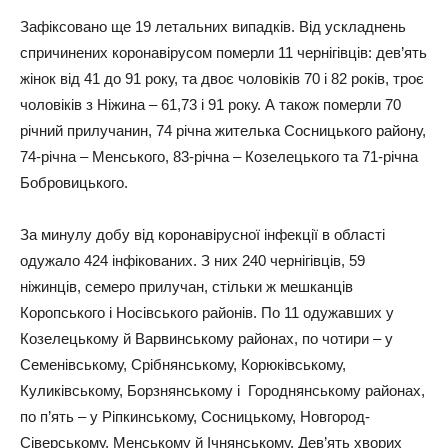
Зафіксовано ще 19 летальних випадків. Від ускладнень
спричинених коронавірусом померли 11 чернігівців: дев’ять
жінок від 41 до 91 року, та двоє чоловіків 70 і 82 років, троє
чоловіків з Ніжина – 61,73 і 91 року. А також померли 70
річний прилучанин, 74 річна жителька Сосницького району,
74-річна – Менського, 83-річна – Козелецького та 71-річна
Бобровицького.
За минулу добу від коронавірусної інфекції в області
одужало 424 інфікованих. З них 240 чернігівців, 59
ніжинців, семеро прилучан, стільки ж мешканців
Коропського і Носівського районів. По 11 одужавших у
Козелецькому й Варвинському районах, по чотири – у
Семенівському, Срібнянському, Корюківському,
Куликівському, Борзнянському і Городнянському районах,
по п’ять – у Ріпкинському, Сосницькому, Новгород-
Сіверському, Менському й Ічнянському. Дев’ять хворих