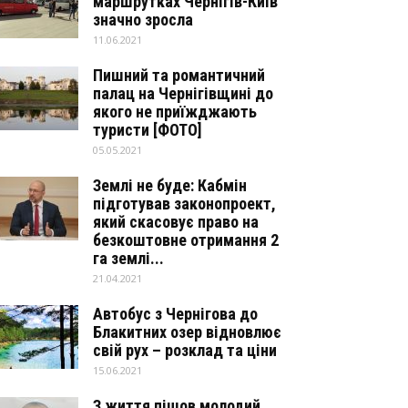
маршрутках Чернігів-Київ
значно зросла
11.06.2021
Пишний та романтичний
палац на Чернігівщині до
якого не приїжджають
туристи [ФОТО]
05.05.2021
Землі не буде: Кабмін
підготував законопроект,
який скасовує право на
безкоштовне отримання 2
га землі...
21.04.2021
Автобус з Чернігова до
Блакитних озер відновлює
свій рух – розклад та ціни
15.06.2021
З життя пішов молодий