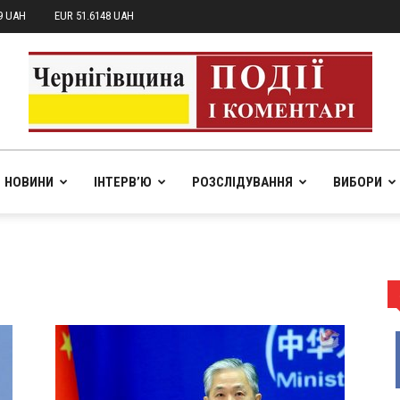
9 UAH
EUR 51.6148 UAH
НОВИНИ
ІНТЕРВ’Ю
РОЗСЛІДУВАННЯ
ВИБОРИ
pik.in.ua