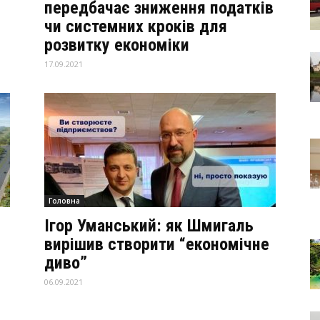
передбачає зниження податків
чи системних кроків для
розвитку економіки
17.09.2021
Головна
Ігор Уманський: як Шмигаль
вирішив створити “економічне
диво”
06.09.2021