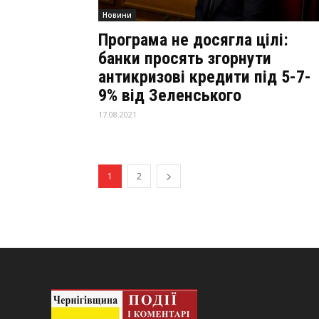
Новини
Програма не досягла цілі:
банки просять згорнути
антикризові кредити під 5-7-
9% від Зеленського
17.08.2021
1
2