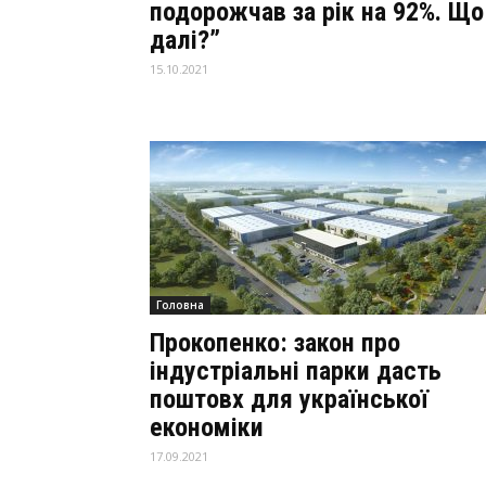
подорожчав за рік на 92%. Що
далі?”
15.10.2021
Головна
Прокопенко: закон про
індустріальні парки дасть
поштовх для української
економіки
17.09.2021