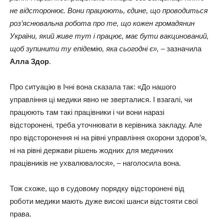
не відсторонює. Вони працюють, єдине, що проводиться
роз’яснювальна робота про те, що кожен громадянин
України, який живе тут і працює, має бути вакцинований,
щоб зупинити ту епідемію, яка сьогодні є»,
– зазначила
Алла Здор
.
Про ситуацію в Ічні вона сказала так: «До нашого
управління ці медики явно не зверталися. І взагалі, чи
працюють там такі працівники і чи вони наразі
відсторонені, треба уточнювати в керівника закладу. Але
про відсторонення ні на рівні управління охорони здоров’я,
ні на рівні держави рішень жодних для медичних
працівників не ухвалювалося», – наголосила вона.
Тож схоже, що в судовому порядку відсторонені від
роботи медики мають дуже високі шанси відстояти свої
права.