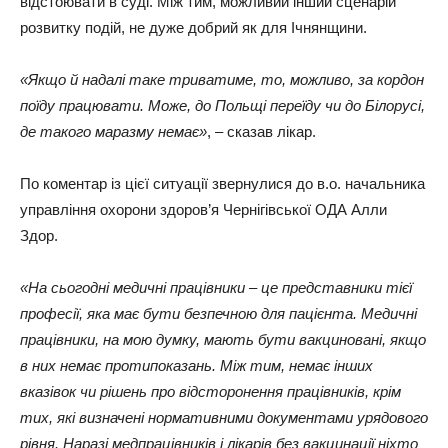
відстоювати в суді. Між тим, можливий інший сценарій
розвитку подій, не дуже добрий як для Ічнянщини.
«Якщо й надалі таке триватиме, то, можливо, за кордон
поїду працювати. Може, до Польщі переїду чи до Білорусі,
де такого маразму немає»
, – сказав лікар.
По коментар із цієї ситуації звернулися до в.о. начальника
управління охорони здоров’я Чернігівської ОДА Алли
Здор.
«На сьогодні медичні працівники – це представники тієї
професії, яка має бути безпечною для пацієнта. Медичні
працівники, на мою думку, мають бути вакциновані, якщо
в них немає протипоказань. Між тим, немає інших
вказівок чи рішень про відсторонення працівників, крім
тих, які визначені нормативними документами урядового
рівня. Наразі медпрацівників і лікарів без вакцинації ніхто