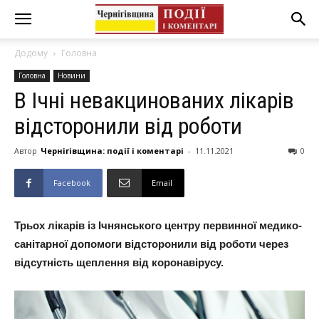
Додому
Головна
Головна
Новини
В Ічні невакцинованих лікарів
відсторонили від роботи
Автор
Чернігівщина: події і коментарі
-
11.11.2021
0
Facebook
Email
Трьох лікарів із Ічнянського центру первинної медико-
санітарної допомоги відсторонили від роботи через
відсутність щеплення від коронавірусу.