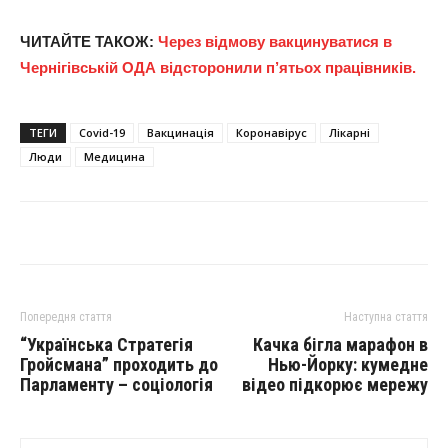
ЧИТАЙТЕ ТАКОЖ:
Через відмову вакцинуватися в
Чернігівській ОДА відсторонили п’ятьох працівників.
ТЕГИ
Covid-19
Вакцинація
Коронавірус
Лікарні
Люди
Медицина
Попередня стаття
Наступна стаття
“Українська Стратегія
Качка бігла марафон в
Гройсмана” проходить до
Нью-Йорку: кумедне
Парламенту – соціологія
відео підкорює мережу