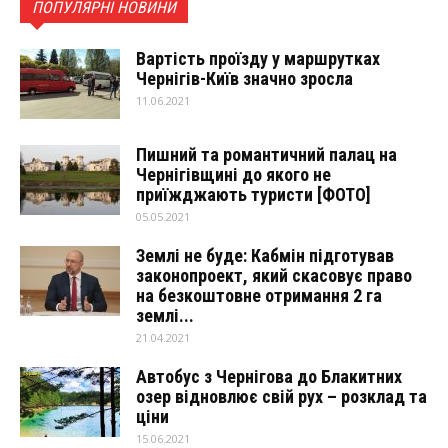
ПОПУЛЯРНІ НОВИНИ
Вартість проїзду у маршрутках
Чернігів-Київ значно зросла
11.06.2021
Пишний та романтичний палац на
Чернігівщині до якого не
приїжджають туристи [ФОТО]
05.05.2021
Землі не буде: Кабмін підготував
законопроект, який скасовує право
на безкоштовне отримання 2 га
землі...
21.04.2021
Автобус з Чернігова до Блакитних
озер відновлює свій рух – розклад та
ціни
15.06.2021