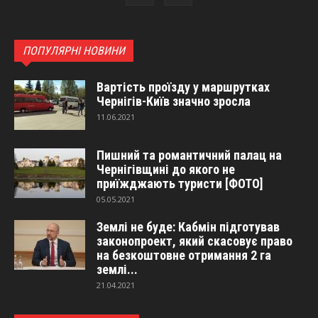
ПОПУЛЯРНІ НОВИНИ
Вартість проїзду у маршрутках
Чернігів-Київ значно зросла
11.06.2021
Пишний та романтичний палац на
Чернігівщині до якого не
приїжджають туристи [ФОТО]
05.05.2021
Землі не буде: Кабмін підготував
законопроект, який скасовує право
на безкоштовне отримання 2 га
землі...
21.04.2021