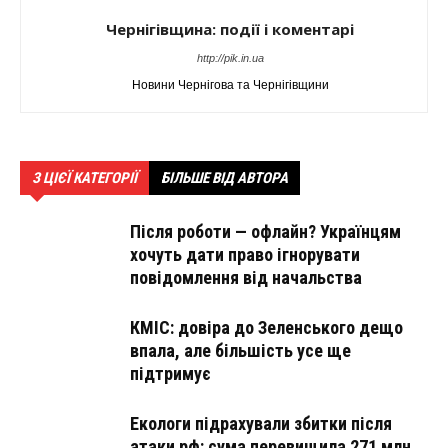
Чернігівщина: події і коментарі
http://pik.in.ua
Новини Чернігова та Чернігівщини
З ЦІЄЇ КАТЕГОРІЇ
БІЛЬШЕ ВІД АВТОРА
Після роботи — офлайн? Українцям
хочуть дати право ігнорувати
повідомлення від начальства
КМІС: довіра до Зеленського дещо
впала, але більшість усе ще
підтримує
Екологи підрахували збитки після
атаки рф: сума перевищила 271 млн