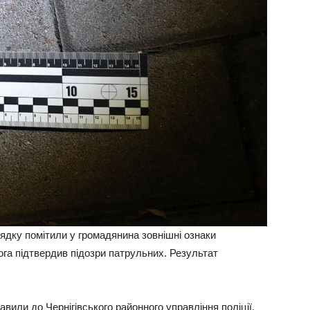
рядку помітили у громадянина зовнішні ознаки
ога підтвердив підозри патрульних. Результат
вили до Чернігівського районного управління поліції.