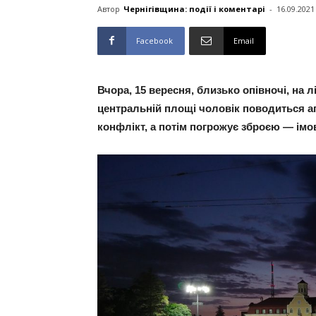
Автор
Чернігівщина: події і коментарі
-
16.09.2021
Facebook
Email
Вчора, 15 вересня, близько опівночі, на 
центральній площі чоловік поводиться а
конфлікт, а потім погрожує зброєю — імо