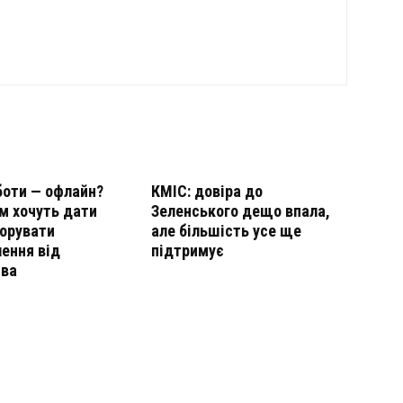
боти — офлайн?
КМІС: довіра до
м хочуть дати
Зеленського дещо впала,
норувати
але більшість усе ще
ення від
підтримує
тва