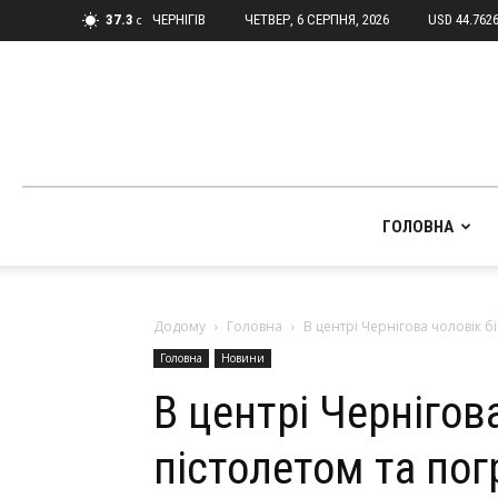
37.3
ЧЕРНІГІВ
ЧЕТВЕР, 6 СЕРПНЯ, 2026
USD 44.762
C
ГОЛОВНА
Додому
Головна
В центрі Чернігова чоловік б
Головна
Новини
В центрі Чернігова
пістолетом та по