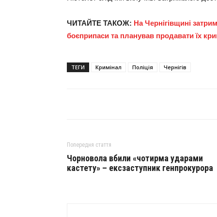
ЧИТАЙТЕ ТАКОЖ:
На Чернігівщині затрим
боєприпаси та планував продавати їх кри
ТЕГИ
Кримінал
Поліція
Чернігів
Попередня стаття
Чорновола вбили «чотирма ударами
кастету» – ексзаступник генпрокурора