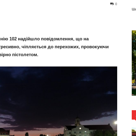
0
Ша
лінію 102 надійшло повідомлення, що на
гресивно, чіпляється до перехожих, провокуючи
вірно пістолетом.