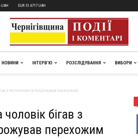
6 UAH
EUR 51.6717 UAH
НОВИНИ
ІНТЕРВ’Ю
РОЗСЛІДУВАННЯ
ВИБОРИ
pik.in.ua
ігав з пістолетом та погрожував перехожим
 чоловік бігав з
грожував перехожим