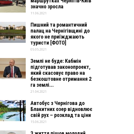
маршрутках Чернігів-Київ
значно зросла
11.06.2021
Пишний та романтичний
палац на Чернігівщині до
якого не приїжджають
туристи [ФОТО]
05.05.2021
Землі не буде: Кабмін
підготував законопроект,
який скасовує право на
безкоштовне отримання 2
га землі...
21.04.2021
Автобус з Чернігова до
Блакитних озер відновлює
свій рух – розклад та ціни
15.06.2021
З життя пішов молодий