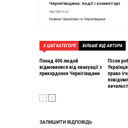
Чернігівщина: події і коментарі
http://pik.in.ua
Новини Чернігова та Чернігівщини
З ЦІЄЇ КАТЕГОРІЇ
БІЛЬШЕ ВІД АВТОРА
Понад 400 людей
Після ро
відмовилися від евакуації з
Українця
прикордоння Чернігівщини
право іг
повідомл
начальс
ЗАЛИШИТИ ВІДПОВІДЬ