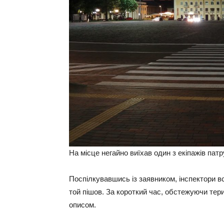
На місце негайно виїхав один з екіпажів патру
Поспілкувавшись із заявником, інспектори в
той пішов. За короткий час, обстежуючи тер
описом.