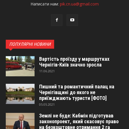
Написати нам:
pik.cn.ua@gmail.com
ПОПУЛЯРНІ НОВИНИ
Вартість проїзду у маршрутках
Чернігів-Київ значно зросла
11.06.2021
Пишний та романтичний палац на
Чернігівщині до якого не
приїжджають туристи [ФОТО]
05.05.2021
Землі не буде: Кабмін підготував
законопроект, який скасовує право
на безкоштовне отримання 2 га