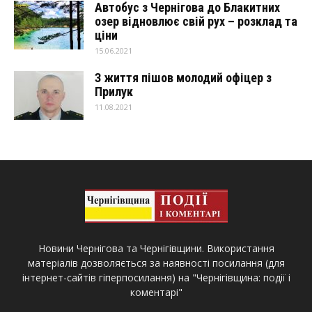
Автобус з Чернігова до Блакитних
озер відновлює свій рух – розклад та
ціни
15.06.2021
З життя пішов молодий офіцер з
Прилук
11.08.2021
Новини Чернігова та Чернігівщини. Використання
матеріалів дозволяється за наявності посилання (для
інтернет-сайтів гіперпосилання) на "Чернігівщина: події і
коментарі"