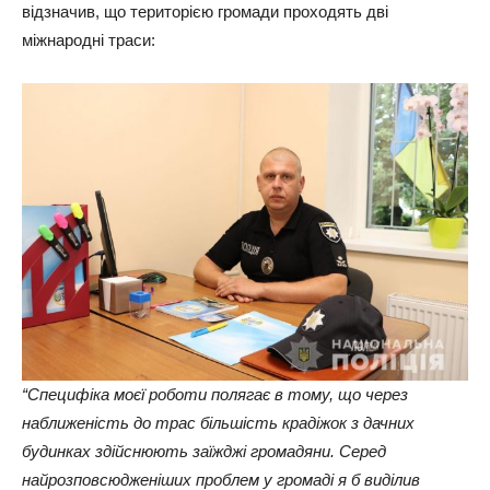
відзначив, що територією громади проходять дві
міжнародні траси:
“Специфіка моєї роботи полягає в тому, що через
наближеність до трас більшість крадіжок з дачних
будинках здійснюють заїжджі громадяни. Серед
найрозповсюдженіших проблем у громаді я б виділив