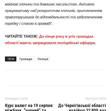
майнові злочини та домашнє насильство. Активно
працюватиму над розкриттям злочинів, притягненням
правопорушників до відповідальності та забезпеченням
порядку і спокою в громаді”.
ЧИТАЙТЕ ТАКОЖ:
До кінця року в усіх громадах
області мають запрацювати поліцейські офіцери
.
ТЕГИ
Громади
Поліція
Попередня стаття
Наступна стаття
Курс валют на 19 серпня:
До Чернігівської області
міжбанк, “чорний” та
надійшо 22 800 доз