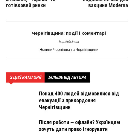
готівковий ринки
вакцини Moderna
Чернігівщина: події і коментарі
http://pik.in.ua
Новини Чернігова та Чернігівщини
З ЦІЄЇ КАТЕГОРІЇ
БІЛЬШЕ ВІД АВТОРА
Понад 400 людей відмовилися від
евакуації з прикордоння
Чернігівщини
Після роботи — офлайн? Українцям
хочуть дати право ігнорувати