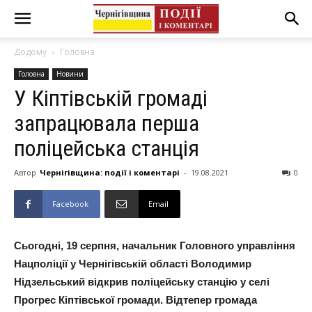
Додому
Головна
Головна
Новини
У Кіптівській громаді
запрацювала перша
поліцейська станція
Автор
Чернігівщина: події і коментарі
-
19.08.2021
0
Facebook
Email
Сьогодні, 19 серпня, начальник Головного управління
Нацполіції у Чернігівській області Володимир
Нідзельський відкрив поліцейську станцію у селі
Прогрес Кіптівської громади. Відтепер громада