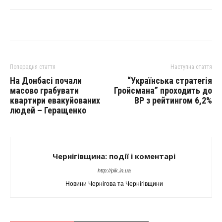
Попередня стаття
Наступна стаття
На Донбасі почали
“Українська стратегія
масово грабувати
Гройсмана” проходить до
квартири евакуйованих
ВР з рейтингом 6,2%
людей – Геращенко
Чернігівщина: події і коментарі
http://pik.in.ua
Новини Чернігова та Чернігівщини