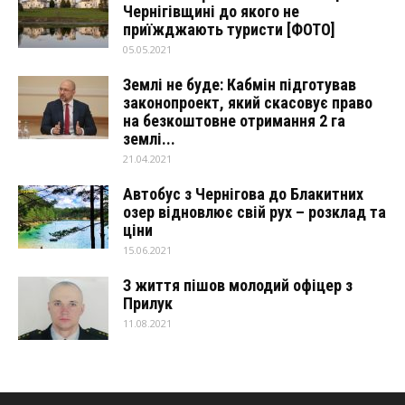
Чернігівщині до якого не
приїжджають туристи [ФОТО]
05.05.2021
Землі не буде: Кабмін підготував
законопроект, який скасовує право
на безкоштовне отримання 2 га
землі...
21.04.2021
Автобус з Чернігова до Блакитних
озер відновлює свій рух – розклад та
ціни
15.06.2021
З життя пішов молодий офіцер з
Прилук
11.08.2021