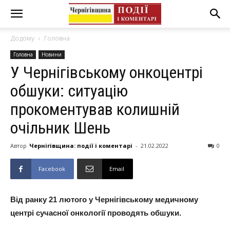
Додому
Головна
Головна
Новини
У Чернігівському онкоцентрі
обшуки: ситуацію
прокоментував колишній
очільник Шень
Автор
Чернігівщина: події і коментарі
-
21.02.2022
0
Facebook
Email
Від ранку 21 лютого у Чернігівському медичному
центрі сучасної онкології проводять обшуки.