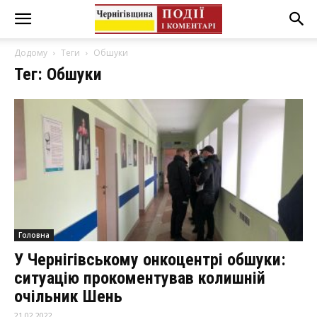
Додому
Теги
Обшуки
Тег: Обшуки
Головна
У Чернігівському онкоцентрі обшуки:
ситуацію прокоментував колишній
очільник Шень
21.02.2022