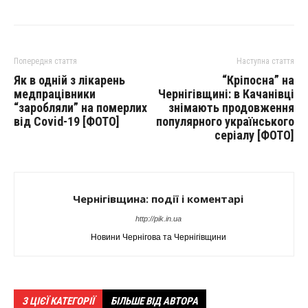
Попередня стаття
Наступна стаття
Як в одній з лікарень
“Кріпосна” на
медпрацівники
Чернігівщині: в Качанівці
“заробляли” на померлих
знімають продовження
від Covid-19 [ФОТО]
популярного українського
серіалу [ФОТО]
Чернігівщина: події і коментарі
http://pik.in.ua
Новини Чернігова та Чернігівщини
З ЦІЄЇ КАТЕГОРІЇ
БІЛЬШЕ ВІД АВТОРА