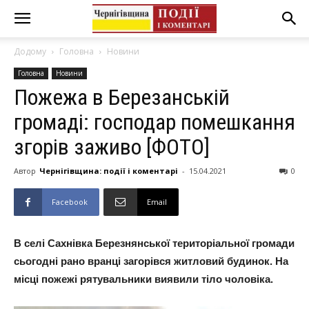
Додому
Головна
Новини
Головна
Новини
Пожежа в Березанській
громаді: господар помешкання
згорів заживо [ФОТО]
Автор
Чернігівщина: події і коментарі
-
15.04.2021
0
Facebook
Email
В селі Сахнівка Березнянської територіальної громади
сьогодні рано вранці загорівся житловий будинок. На
місці пожежі рятувальники виявили тіло чоловіка.