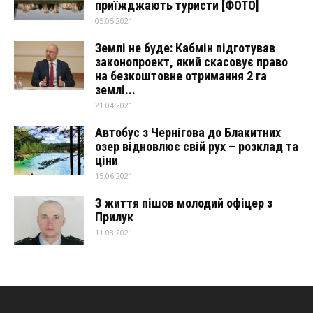
приїжджають туристи [ФОТО]
05.05.2021
Землі не буде: Кабмін підготував
законопроект, який скасовує право
на безкоштовне отримання 2 га
землі...
21.04.2021
Автобус з Чернігова до Блакитних
озер відновлює свій рух – розклад та
ціни
15.06.2021
З життя пішов молодий офіцер з
Прилук
11.08.2021