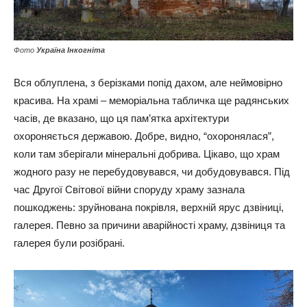
Фото
Україна Інкогніта
Вся облуплена, з берізками попід дахом, але неймовірно
красива. На храмі – меморіальна табличка ще радянських
часів, де вказано, що ця пам’ятка архітектури
охороняється державою. Добре, видно, “охоронялася”,
коли там зберігали мінеральні добрива. Цікаво, що храм
жодного разу не перебудовувався, чи добудовувався. Під
час Другої Світової війни споруду храму зазнала
пошкоджень: зруйнована покрівля, верхній ярус дзвіниці,
галерея. Певно за причини аварійності храму, дзвіниця та
галерея були розібрані.