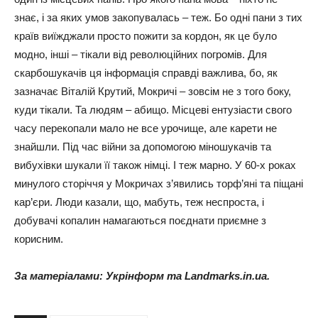
знає, і за яких умов закопувалась – теж. Бо одні пани з тих
країв виїжджали просто пожити за кордон, як це було
модно, інші – тікали від революційних погромів. Для
скарбошукачів ця інформація справді важлива, бо, як
зазначає Віталій Крутий, Мокричі – зовсім не з того боку,
куди тікали. Та людям – абищо. Місцеві ентузіасти свого
часу перекопали мало не все урочище, але карети не
знайшли. Під час війни за допомогою міношукачів та
вибухівки шукали її також німці. І теж марно. У 60-х роках
минулого сторіччя у Мокричах з’явились торф’яні та піщані
кар’єри. Люди казали, що, мабуть, теж неспроста, і
добувачі копалин намагаються поєднати приємне з
корисним.
За матеріалами: Укрінформ та Landmarks.in.ua.