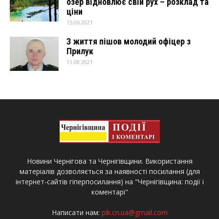
озер відновлює свій рух – розклад та
ціни
15.06.2021
З життя пішов молодий офіцер з
Прилук
11.08.2021
Новини Чернігова та Чернігівщини. Використання
матеріалів дозволяється за наявності посилання (для
інтернет-сайтів гіперпосилання) на "Чернігівщина: події і
коментарі"
Написати нам:
pik.cn.ua@gmail.com