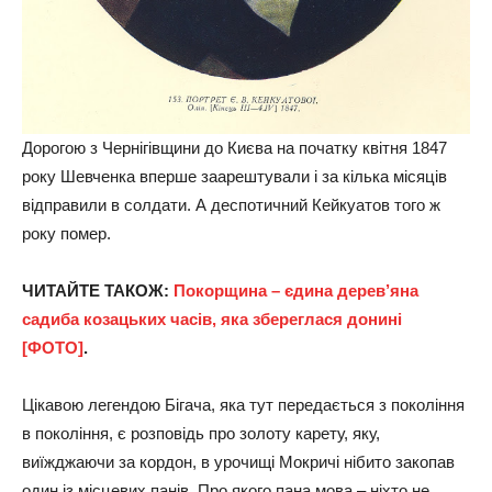
Дорогою з Чернігівщини до Києва на початку квітня 1847
року Шевченка вперше заарештували і за кілька місяців
відправили в солдати. А деспотичний Кейкуатов того ж
року помер.
ЧИТАЙТЕ ТАКОЖ:
Покорщина – єдина дерев’яна
садиба козацьких часів, яка збереглася донині
[ФОТО]
.
Цікавою легендою Бігача, яка тут передається з покоління
в покоління, є розповідь про золоту карету, яку,
виїжджаючи за кордон, в урочищі Мокричі нібито закопав
один із місцевих панів. Про якого пана мова – ніхто не