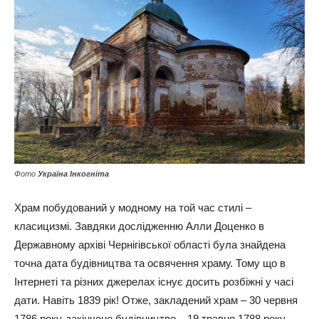
Фото
Україна Інкогніта
Храм побудований у модному на той час стилі –
класицизмі. Завдяки дослідженню Алли Доценко в
Державному архіві Чернігівської області була знайдена
точна дата будівництва та освячення храму. Тому що в
Інтернеті та різних джерелах існує досить розбіжні у часі
дати. Навіть 1839 рік! Отже, закладений храм – 30 червня
1786 року, закінчене будівництво – 19 травня 1788 року,