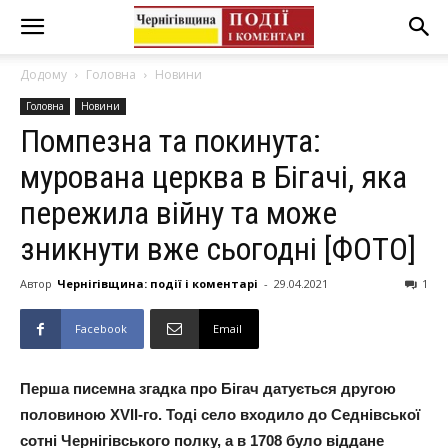
Додому
Головна
Новини
Головна
Новини
Помпезна та покинута:
мурована церква в Бігачі, яка
пережила війну та може
зникнути вже сьогодні [ФОТО]
Автор
Чернігівщина: події і коментарі
-
29.04.2021
1
Facebook
Email
Перша писемна згадка про Бігач датується другою
половиною XVІІ-го. Тоді село входило до Седнівської
сотні Чернігівського полку, а в 1708 було віддане