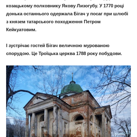
козацькому полковнику Якову Лизогубу. У 1770 році
донька останнього одержала Бігач у посаг при шлюбі
з князем татарського походження Петром
Кейкуатовим.
І зустрічає гостей Бігач величною мурованою
спорудою. Це Троїцька церква 1788 року побудови.