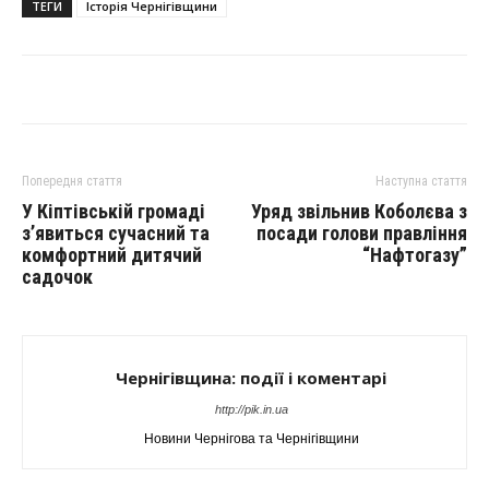
ТЕГИ
Історія Чернігівщини
Попередня стаття
Наступна стаття
У Кіптівській громаді
Уряд звільнив Коболєва з
з’явиться сучасний та
посади голови правління
комфортний дитячий
“Нафтогазу”
садочок
Чернігівщина: події і коментарі
http://pik.in.ua
Новини Чернігова та Чернігівщини