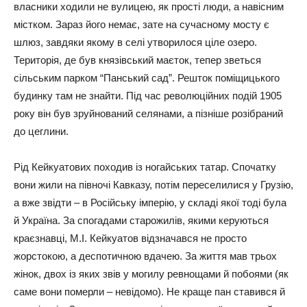
власники ходили не вулицею, як прості люди, а навісним
містком. Зараз його немає, зате на сучасному мосту є
шлюз, завдяки якому в селі утворилося ціле озеро.
Територія, де був князівський маєток, тепер зветься
сільським парком “Панський сад”. Решток поміщицького
будинку там не знайти. Під час революційних подій 1905
року він був зруйнований селянами, а пізніше розібраний
до цеглини.
Рід Кейкуатових походив із ногайських татар. Спочатку
вони жили на півночі Кавказу, потім переселилися у Грузію,
а вже звідти – в Російську імперію, у складі якої тоді була
й Україна. За спогадами старожилів, якими керуються
краєзнавці, М.І. Кейкуатов відзначався не просто
жорстокою, а деспотичною вдачею. За життя мав трьох
жінок, двох із яких звів у могилу ревнощами й побоями (як
саме вони померли – невідомо). Не краще пан ставився й