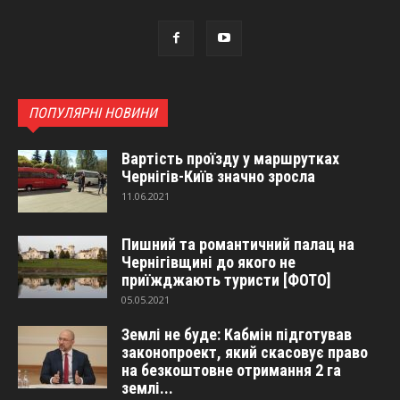
ПОПУЛЯРНІ НОВИНИ
Вартість проїзду у маршрутках
Чернігів-Київ значно зросла
11.06.2021
Пишний та романтичний палац на
Чернігівщині до якого не
приїжджають туристи [ФОТО]
05.05.2021
Землі не буде: Кабмін підготував
законопроект, який скасовує право
на безкоштовне отримання 2 га
землі...