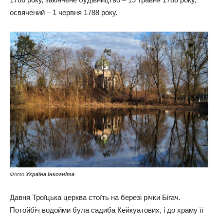
освячений – 1 червня 1788 року.
Фото
Україна Інкогніта
Давня Троїцька церква стоїть на березі річки Бігач.
Потойбіч водойми була садиба Кейкуатових, і до храму її