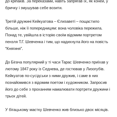
до кріпаків. За переказами, навіть запрягав їх, як коней, у
бричку і змушував себе возити.
Третій дружині Кейкуатова – Єлизаветі – пощастило
більше, ніж її попередницям: вона чоловіка пережила.
Понад те, увійшла в історію своїм відомим портретом
пензля Т.Г. Шевченка і тим, що надихнула його на повість
“Княгиня”.
До Бігача популярний у ті часи Тарас Шевченко приїхав у
лютому 1847 року із Седнева, де гостював у Лизогубів.
Кейкуатов по-сусідськи з ними дружив, і саме в них
познайомився з відомим поетом і художником. Запросив
його до себе з проханням намалювати портрети дружини і
трьох дітей.
У бігацькому маєтку Шевченко жив близько двох місяців.