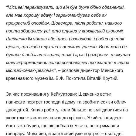
“Місцеві переказували, що він був дуже бідно одягнений,
але мав хорошу вдачу і зарекомендував себе як
прекрасний оповідач. Щовечора, після роботи, навколо
поета збиралися усі, хто служив у князівській економії.
Шевченко їм читав або щось розповідав, і робив це так
цікаво, що люди слухали з великою увагою. Вони мало де
бували й небагато знали, тож Тарас Григорович тамував
їхній інформаційний голод розповідями про життя в інших
містах-селах-регіонах”
, – розповів директор Менського
краєзнавчого музею ім. В.Ф. Покотила Віталій Крутий.
За час проживання у Кейкуатових Шевченко встиг
написати портрет господині дому та зробити ескізи облич
двох дітей. Кинув роботу, коли більше не зміг дивитися на
жорстоке ставлення князя до кріпаків. Якийсь інцидент
його так обурив, що він поїхав із Бігача, не отримавши
гонорару. Можливо, й за готовий уже портрет – сьогодні