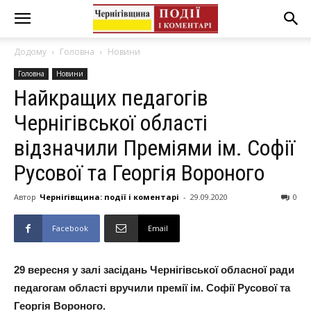
Додому
Головна
Новини
Головна
Новини
Найкращих педагогів
Чернігівської області
відзначили Преміями ім. Софії
Русової та Георгія Вороного
Автор
Чернігівщина: події і коментарі
-
29.09.2020
0
Facebook
Email
29 вересня у залі засідань Чернігівської обласної ради
педагогам області вручили премії ім. Софії Русової та
Георгія Вороного.