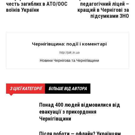
честь загиблих в АТО/ООС
педагогічний ліцей –
воїнів України
кращий в Чернігові за
підсумками ЗНО
Чернігівщина: події і коментарі
http://pik.in.ua
Новини Чернігова та Чернігівщини
З ЦІЄЇ КАТЕГОРІЇ
БІЛЬШЕ ВІД АВТОРА
Понад 400 людей відмовилися від
евакуації з прикордоння
Чернігівщини
Після роботи — офлайн? Українцям