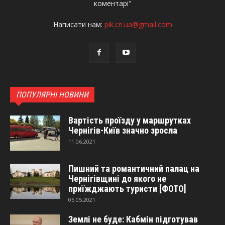
коментарі"
Написати нам:
pik.cn.ua@gmail.com
ПОПУЛЯРНІ НОВИНИ
Вартість проїзду у маршрутках
Чернігів-Київ значно зросла
11.06.2021
Пишний та романтичний палац на
Чернігівщині до якого не
приїжджають туристи [ФОТО]
05.05.2021
Землі не буде: Кабмін підготував