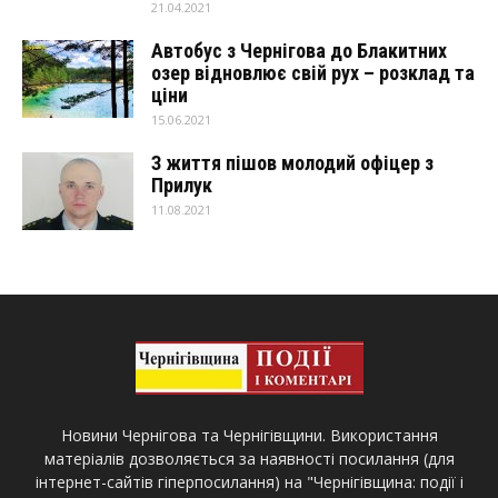
21.04.2021
Автобус з Чернігова до Блакитних
озер відновлює свій рух – розклад та
ціни
15.06.2021
З життя пішов молодий офіцер з
Прилук
11.08.2021
Новини Чернігова та Чернігівщини. Використання
матеріалів дозволяється за наявності посилання (для
інтернет-сайтів гіперпосилання) на "Чернігівщина: події і