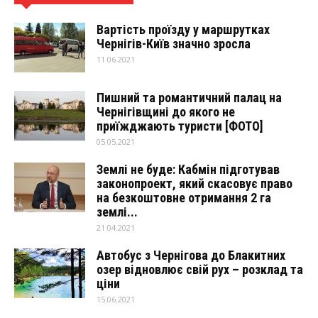
Вартість проїзду у маршрутках
Чернігів-Київ значно зросла
11.06.2021
Пишний та романтичний палац на
Чернігівщині до якого не
приїжджають туристи [ФОТО]
05.05.2021
Землі не буде: Кабмін підготував
законопроект, який скасовує право
на безкоштовне отримання 2 га
землі...
21.04.2021
Автобус з Чернігова до Блакитних
озер відновлює свій рух – розклад та
ціни
15.06.2021