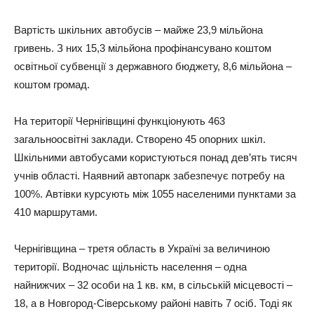
Вартість шкільних автобусів – майже 23,9 мільйона
гривень. З них 15,3 мільйона профінансувано коштом
освітньої субвенції з державного бюджету, 8,6 мільйона –
коштом громад.
На території Чернігівщині функціонують 463
загальноосвітні заклади. Створено 45 опорних шкіл.
Шкільними автобусами користуються понад дев’ять тисяч
учнів області. Наявний автопарк забезпечує потребу на
100%. Автівки курсують між 1055 населеними пунктами за
410 маршрутами.
Чернігівщина – третя область в Україні за величиною
території. Водночас щільність населення – одна
найнижчих – 32 особи на 1 кв. км, в сільській місцевості –
18, а в Новгород-Сіверському районі навіть 7 осіб. Тоді як