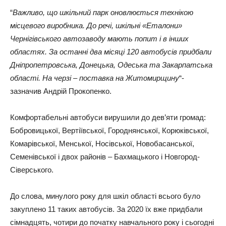
“
Важливо, що шкільний парк оновлюється технікою
місцевого виробника. До речі, шкільні «Еталони»
Чернігівського автозаводу мають попит і в інших
областях. За останні два місяці 120 автобусів придбали
Дніпропетровська, Донецька, Одеська та Закарпатська
області. На черзі – поставка на Житомирщину
“-
зазначив Андрій Прокопенко.
Комфортабельні автобуси вирушили до дев’яти громад:
Бобровицької, Вертіївської, Городнянської, Корюківської,
Комарівської, Менської, Носівської, Новобасанської,
Семенівської і двох районів – Бахмацького і Новгород-
Сіверського.
До слова, минулого року для шкіл області всього було
закуплено 11 таких автобусів. За 2020 їх вже придбали
сімнадцять, чотири до початку навчального року і сьогодні