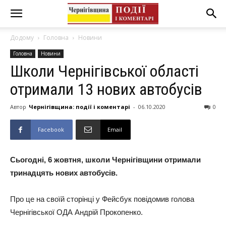
Додому
Головна
Новини
Головна
Новини
Школи Чернігівської області
отримали 13 нових автобусів
Автор
Чернігівщина: події і коментарі
-
06.10.2020
0
Facebook
Email
Сьогодні, 6 жовтня, школи Чернігівщини отримали
тринадцять нових автобусів.
Про це на своїй сторінці у Фейсбук повідомив голова
Чернігівської ОДА Андрій Прокопенко.