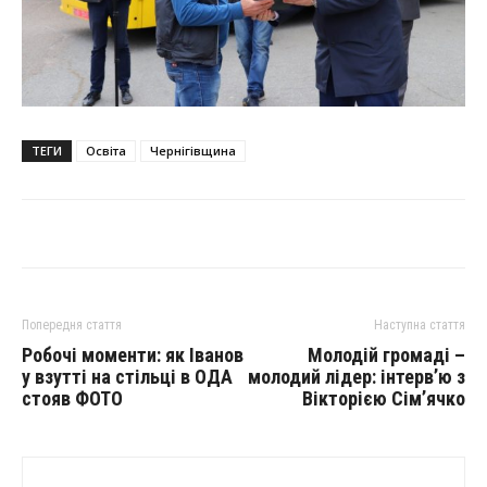
ТЕГИ
Освіта
Чернігівщина
Попередня стаття
Наступна стаття
Робочі моменти: як Іванов
Молодій громаді –
у взутті на стільці в ОДА
молодий лідер: інтерв’ю з
стояв ФОТО
Вікторією Сім’ячко