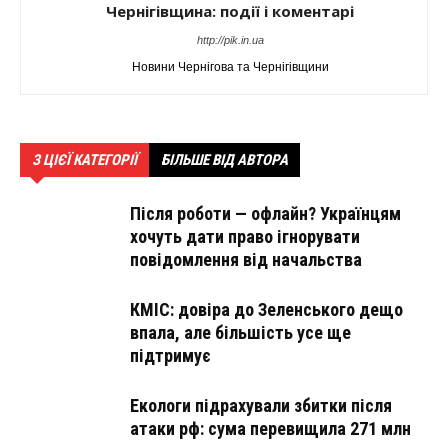
Чернігівщина: події і коментарі
http://pik.in.ua
Новини Чернігова та Чернігівщини
З ЦІЄЇ КАТЕГОРІЇ
БІЛЬШЕ ВІД АВТОРА
Після роботи — офлайн? Українцям
хочуть дати право ігнорувати
повідомлення від начальства
КМІС: довіра до Зеленського дещо
впала, але більшість усе ще
підтримує
Екологи підрахували збитки після
атаки рф: сума перевищила 271 млн