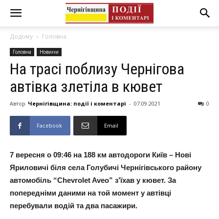
Додому
Головна
Головна
Новини
На трасі поблизу Чернігова
автівка злетіла в кювет
Автор
Чернігівщина: події і коментарі
-
07.09.2021
0
Facebook
Email
7 вересня о 09:46 на 188 км автодороги Київ – Нові
Яриловичі біля села Голубичі Чернігівського району
автомобіль “Chevrolet Aveo” з’їхав у кювет. За
попередніми даними на той момент у автівці
перебували водій та два пасажири.