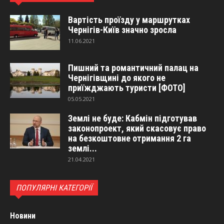
Вартість проїзду у маршрутках
Чернігів-Київ значно зросла
11.06.2021
Пишний та романтичний палац на
Чернігівщині до якого не
приїжджають туристи [ФОТО]
05.05.2021
Землі не буде: Кабмін підготував
законопроект, який скасовує право
на безкоштовне отримання 2 га
землі...
21.04.2021
ПОПУЛЯРНІ КАТЕГОРІЇ
Новини