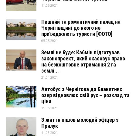
11.06.2021
Пишний та романтичний палац на
Чернігівщині до якого не
приїжджають туристи [ФОТО]
05.05.2021
Землі не буде: Кабмін підготував
законопроект, який скасовує право
на безкоштовне отримання 2 га
землі...
21.04.2021
Автобус з Чернігова до Блакитних
озер відновлює свій рух – розклад та
ціни
15.06.2021
З життя пішов молодий офіцер з
Прилук
11.08.2021