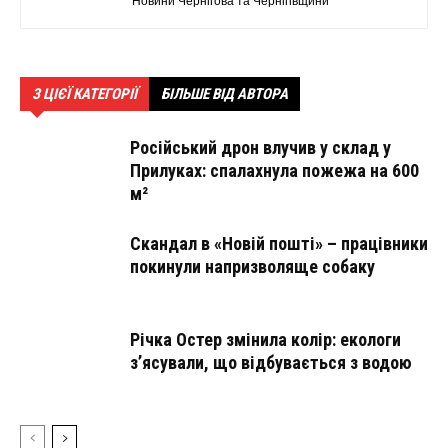
Новини Чернігова та Чернігівщини
З ЦІЄЇ КАТЕГОРІЇ
БІЛЬШЕ ВІД АВТОРА
Російський дрон влучив у склад у
Прилуках: спалахнула пожежа на 600
м²
Скандал в «Новій пошті» – працівники
покинули напризволяще собаку
Річка Остер змінила колір: екологи
з’ясували, що відбувається з водою