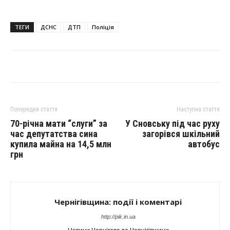
ТЕГИ
ДСНС
ДТП
Поліція
Попередня стаття
Наступна стаття
70-річна мати “слуги” за
У Сновську під час руху
час депутатства сина
загорівся шкільний
купила майна на 14,5 млн
автобус
грн
Чернігівщина: події і коментарі
http://pik.in.ua