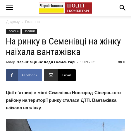
Додому
Головна
Головна
Новини
На ринку в Семенівці на жінку
наїхала вантажівка
Автор
Чернігівщина: події і коментарі
-
18.09.2021
0
Facebook
Email
Цієї п’ятниці в місті Семенівка Новгород-Сіверського
району на території ринку сталася ДТП. Вантажівка
наїхала на жінку.