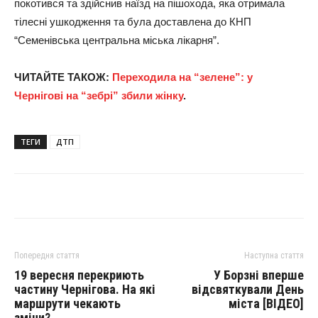
покотився та здійснив наїзд на пішохода, яка отримала
тілесні ушкодження та була доставлена до КНП
“Семенівська центральна міська лікарня”.
ЧИТАЙТЕ ТАКОЖ:
Переходила на “зелене”: у
Чернігові на “зебрі” збили жінку
.
ТЕГИ
ДТП
Попередня стаття
Наступна стаття
19 вересня перекриють
У Борзні вперше
частину Чернігова. На які
відсвяткували День
маршрути чекають
міста [ВІДЕО]
зміни?