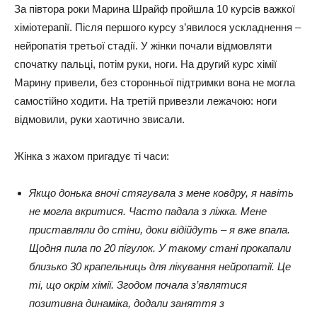
За півтора роки Марина Шрайф пройшла 10 курсів важкої
хіміотерапії. Після першого курсу з’явилося ускладнення –
нейропатія третьої стадії. У жінки почали відмовляти
спочатку пальці, потім руки, ноги. На другий курс хімії
Марину привели, без сторонньої підтримки вона не могла
самостійно ходити. На третій привезли лежачою: ноги
відмовили, руки хаотично звисали.
Жінка з жахом пригадує ті часи:
Якщо донька вночі стягувала з мене ковдру, я навіть
не могла вкритися. Часто падала з ліжка. Мене
приставляли до стіни, доки відійдуть – я вже впала.
Щодня пила по 20 пігулок. У такому стані прокапали
близько 30 крапельниць для лікування нейропатії. Це
ті, що окрім хімії. Згодом почала з’являтися
позитивна динаміка, додали заняття з