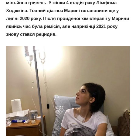
мільйона гривень. У жінки 4 стадія раку Лімфома
Ходжкіна. Точний діагноз Марині встановили ще у
липні 2020 року. Після пройденої хімієтерапії у Марини
якийсь час була ремісія, але наприкінці 2021 року
знову стався рецидив.