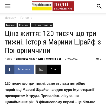
Додому
Головна
Головна
Новини
ТОП на головній
Ціна життя: 120 тисяч що три
тижні. Історія Марини Шрайф з
Понорниччини
Автор
Чернігівщина: події і коментарі
-
07.02.2022
0
Facebook
Email
120 тисяч що три тижні, саме стільки потрібно
чернігівці Марині Шрайф на один курс імунотерапії
препаратом Кітруда. Тривалість лікування –
щонайменше рік. В фінансовому виразі – це більше