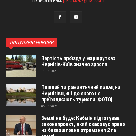
Написати нам:
pik.cn.ua@gmail.com
ПОПУЛЯРНІ НОВИНИ
Вартість проїзду у маршрутках
Чернігів-Київ значно зросла
11.06.2021
Пишний та романтичний палац на
Чернігівщині до якого не
приїжджають туристи [ФОТО]
05.05.2021
Землі не буде: Кабмін підготував
законопроект, який скасовує право
на безкоштовне отримання 2 га