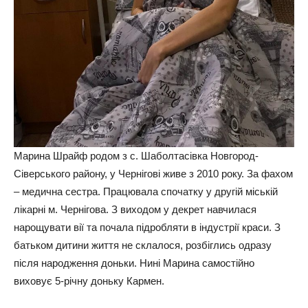
Марина Шрайф родом з с. Шаболтасівка Новгород-
Сіверського району, у Чернігові живе з 2010 року. За фахом
– медична сестра. Працювала спочатку у другій міській
лікарні м. Чернігова. З виходом у декрет навчилася
нарощувати вії та почала підробляти в індустрії краси. З
батьком дитини життя не склалося, розбіглись одразу
після народження доньки. Нині Марина самостійно
виховує 5-річну доньку Кармен.