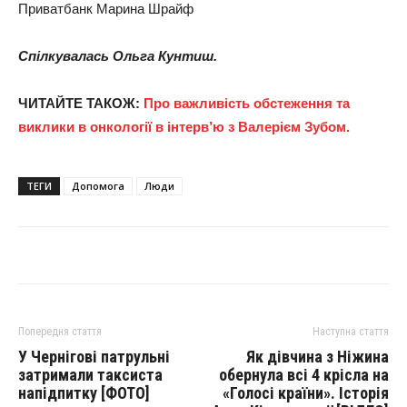
Приватбанк Марина Шрайф
Спілкувалась Ольга Кунтиш.
ЧИТАЙТЕ ТАКОЖ:
Про важливість обстеження та
виклики в онкології в інтерв’ю з Валерієм Зубом.
ТЕГИ
Допомога
Люди
Попередня стаття
Наступна стаття
У Чернігові патрульні
Як дівчина з Ніжина
затримали таксиста
обернула всі 4 крісла на
напідпитку [ФОТО]
«Голосі країни». Історія