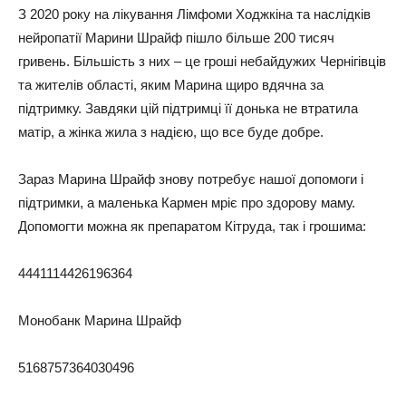
З 2020 року на лікування Лімфоми Ходжкіна та наслідків
нейропатії Марини Шрайф пішло більше 200 тисяч
гривень. Більшість з них – це гроші небайдужих Чернігівців
та жителів області, яким Марина щиро вдячна за
підтримку. Завдяки цій підтримці її донька не втратила
матір, а жінка жила з надією, що все буде добре.
Зараз Марина Шрайф знову потребує нашої допомоги і
підтримки, а маленька Кармен мріє про здорову маму.
Допомогти можна як препаратом Кітруда, так і грошима:
4441114426196364
Монобанк Марина Шрайф
5168757364030496