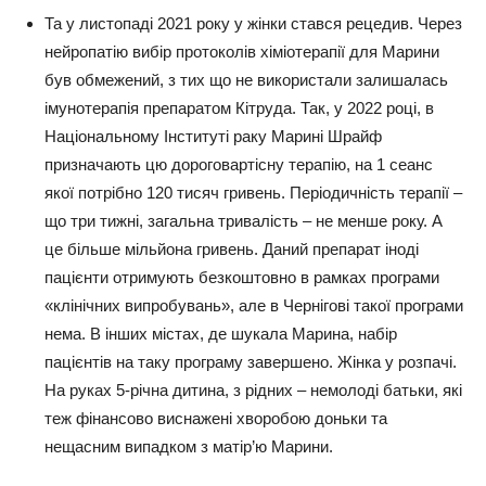
Та у листопаді 2021 року у жінки стався рецедив. Через
нейропатію вибір протоколів хіміотерапії для Марини
був обмежений, з тих що не використали залишалась
імунотерапія препаратом Кітруда. Так, у 2022 році, в
Національному Інституті раку Марині Шрайф
призначають цю дороговартісну терапію, на 1 сеанс
якої потрібно 120 тисяч гривень. Періодичність терапії –
що три тижні, загальна тривалість – не менше року. А
це більше мільйона гривень. Даний препарат іноді
пацієнти отримують безкоштовно в рамках програми
«клінічних випробувань», але в Чернігові такої програми
нема. В інших містах, де шукала Марина, набір
пацієнтів на таку програму завершено. Жінка у розпачі.
На руках 5-річна дитина, з рідних – немолоді батьки, які
теж фінансово виснажені хворобою доньки та
нещасним випадком з матір’ю Марини.