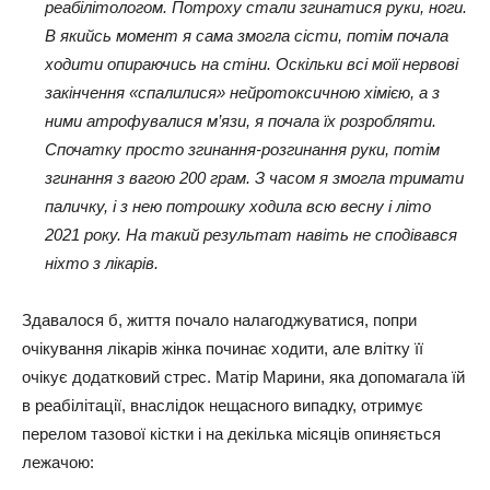
реабілітологом. Потроху стали згинатися руки, ноги.
В якийсь момент я сама змогла сісти, потім почала
ходити опираючись на стіни. Оскільки всі моїї нервові
закінчення «спалилися» нейротоксичною хімією, а з
ними атрофувалися м’язи, я почала їх розробляти.
Спочатку просто згинання-розгинання руки, потім
згинання з вагою 200 грам. З часом я змогла тримати
паличку, і з нею потрошку ходила всю весну і літо
2021 року. На такий результат навіть не сподівався
ніхто з лікарів.
Здавалося б, життя почало налагоджуватися, попри
очікування лікарів жінка починає ходити, але влітку її
очікує додатковий стрес. Матір Марини, яка допомагала їй
в реабілітації, внаслідок нещасного випадку, отримує
перелом тазової кістки і на декілька місяців опиняється
лежачою: