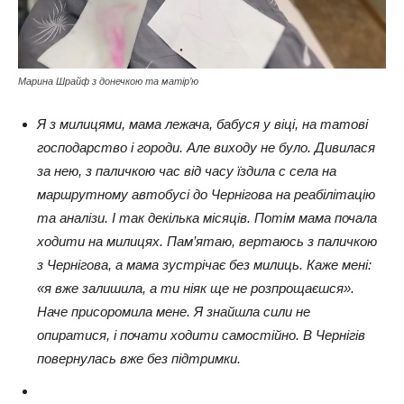
Марина Шрайф з донечкою та матір’ю
Я з милицями, мама лежача, бабуся у віці, на татові
господарство і городи. Але виходу не було. Дивилася
за нею, з паличкою час від часу їздила с села на
маршрутному автобусі до Чернігова на реабілітацію
та аналізи. І так декілька місяців. Потім мама почала
ходити на милицях. Пам’ятаю, вертаюсь з паличкою
з Чернігова, а мама зустрічає без милиць. Каже мені:
«я вже залишила, а ти ніяк ще не розпрощаєшся».
Наче присоромила мене. Я знайшла сили не
опиратися, і почати ходити самостійно. В Чернігів
повернулась вже без підтримки.