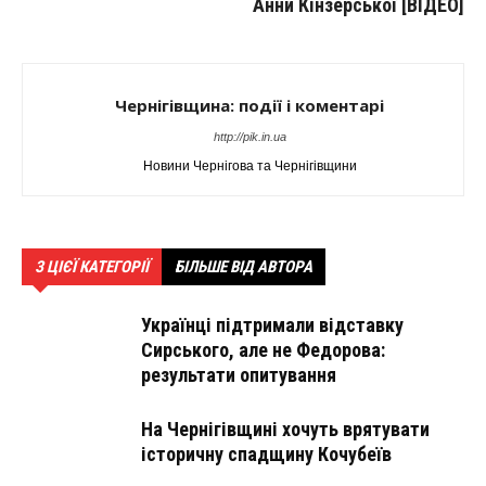
Анни Кінзерської [ВІДЕО]
Чернігівщина: події і коментарі
http://pik.in.ua
Новини Чернігова та Чернігівщини
З ЦІЄЇ КАТЕГОРІЇ
БІЛЬШЕ ВІД АВТОРА
Українці підтримали відставку
Сирського, але не Федорова:
результати опитування
На Чернігівщині хочуть врятувати
історичну спадщину Кочубеїв