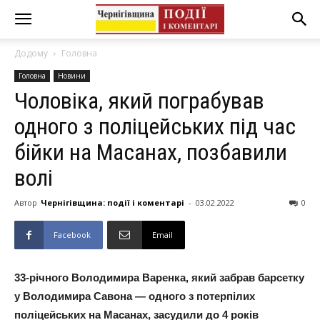
Додому
Головна
Головна
Новини
Чоловіка, який пограбував
одного з поліцейських під час
бійки на Масанах, позбавили
волі
Автор
Чернігівщина: події і коментарі
-
03.02.2022
0
Facebook
Email
33-річного Володимира Варенка, який забрав барсетку
у Володимира Савона — одного з потерпілих
поліцейських на Масанах, засудили до 4 років