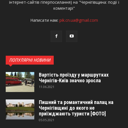
інтернет-сайтів гіперпосилання) на "Чернігівщина: події і
коментарі"
Написати нам:
pik.cn.ua@gmail.com
ПОПУЛЯРНІ НОВИНИ
Вартість проїзду у маршрутках
Чернігів-Київ значно зросла
11.06.2021
Пишний та романтичний палац на
Чернігівщині до якого не
приїжджають туристи [ФОТО]
05.05.2021