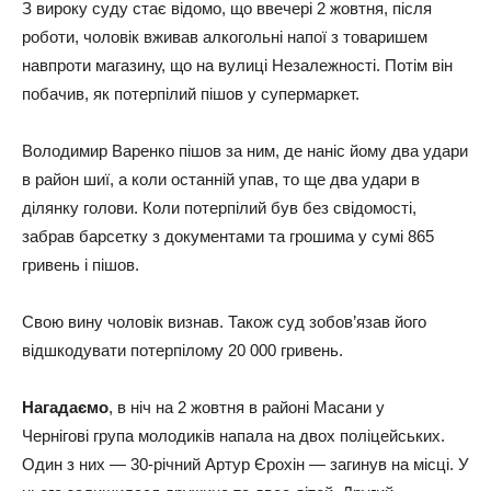
З вироку суду стає відомо, що ввечері 2 жовтня, після
роботи, чоловік вживав алкогольні напої з товаришем
навпроти магазину, що на вулиці Незалежності. Потім він
побачив, як потерпілий пішов у супермаркет.
Володимир Варенко пішов за ним, де наніс йому два удари
в район шиї, а коли останній упав, то ще два удари в
ділянку голови. Коли потерпілий був без свідомості,
забрав барсетку з документами та грошима у сумі 865
гривень і пішов.
Свою вину чоловік визнав. Також суд зобов’язав його
відшкодувати потерпілому 20 000 гривень.
Нагадаємо
, в ніч на 2 жовтня в районі Масани у
Чернігові група молодиків напала на двох поліцейських.
Один з них — 30-річний Артур Єрохін — загинув на місці. У