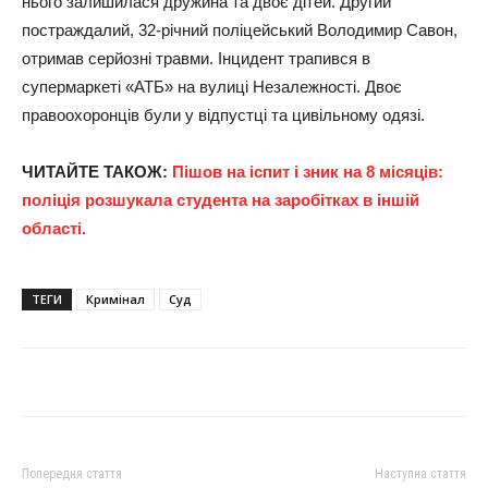
нього залишилася дружина та двоє дітей. Другий
постраждалий, 32-річний поліцейський Володимир Савон,
отримав серйозні травми. Інцидент трапився в
супермаркеті «АТБ» на вулиці Незалежності. Двоє
правоохоронців були у відпустці та цивільному одязі.
ЧИТАЙТЕ ТАКОЖ:
Пішов на іспит і зник
на 8 місяців:
поліція розшукала студента на заробітках в іншій
області.
ТЕГИ
Кримінал
Суд
Попередня стаття
Наступна стаття