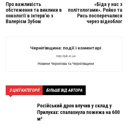
Про важливість
«Біда у нас з
обстеження та виклики в
політологами». Рейко та
онкології в інтерв’ю з
Рись посперечалися
Валерієм Зубом
через відеоблог
Чернігівщина: події і коментарі
http://pik.in.ua
Новини Чернігова та Чернігівщини
З ЦІЄЇ КАТЕГОРІЇ
БІЛЬШЕ ВІД АВТОРА
Російський дрон влучив у склад у
Прилуках: спалахнула пожежа на 600
м²