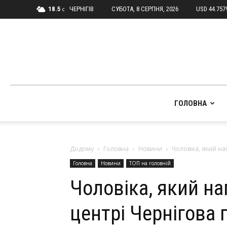
18.5
ЧЕРНІГІВ
СУБОТА, 8 СЕРПНЯ, 2026
USD 44.757
C
ГОЛОВНА
Додому
Головна
Новини
Чоловіка, який на
Головна
Новини
ТОП на головній
Чоловіка, який на
центрі Чернігова 