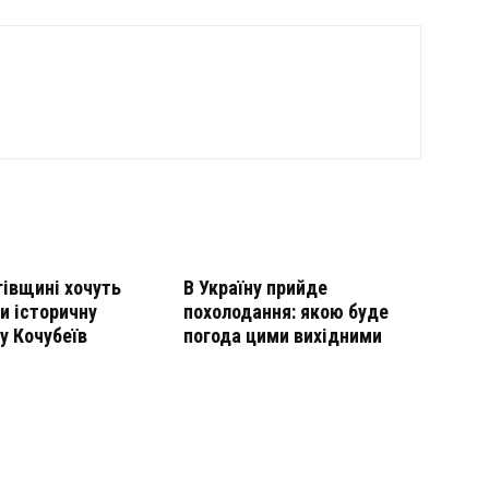
гівщині хочуть
В Україну прийде
и історичну
похолодання: якою буде
у Кочубеїв
погода цими вихідними