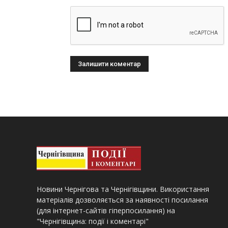
Новини Чернігова та Чернігівщини. Використання
матеріалів дозволяється за наявності посилання
(для інтернет-сайтів гіперпосилання) на
"Чернігівщина: події і коментарі"