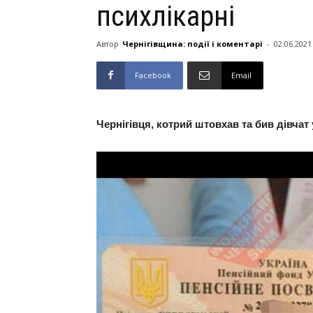
психлікарні
Автор
Чернігівщина: події і коментарі
-
02.06.2021
Facebook
Email
Чернігівця, котрий штовхав та бив дівчат