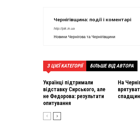
Чернігівщина: події і коментарі
http://pik.in.ua
Новини Чернігова та Чернігівщини
З ЦІЄЇ КАТЕГОРІЇ
БІЛЬШЕ ВІД АВТОРА
Українці підтримали
На Черні
відставку Сирського, але
врятуват
не Федорова: результати
спадщин
опитування