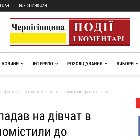
9 UAH
EUR 51.6148 UAH
НОВИНИ
ІНТЕРВ’Ю
РОЗСЛІДУВАННЯ
ВИБОРИ
pik.in.ua
падав на дівчат в центрі Чернігова помістили до психлікарні
падав на дівчат в
помістили до