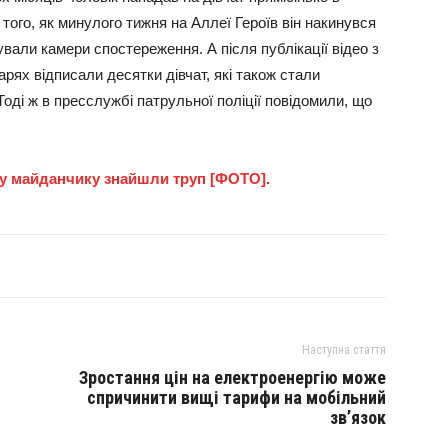
 того, як минулого тижня на Аллеї Героїв він накинувся
вали камери спостереження. А після публікації відео з
тарях відписали десятки дівчат, які також стали
оді ж в пресслужбі патрульної поліції повідомили, що
му майданчику знайшли труп [ФОТО].
Наступна стаття
Зростання цін на електроенергію може
спричинити вищі тарифи на мобільний
зв’язок