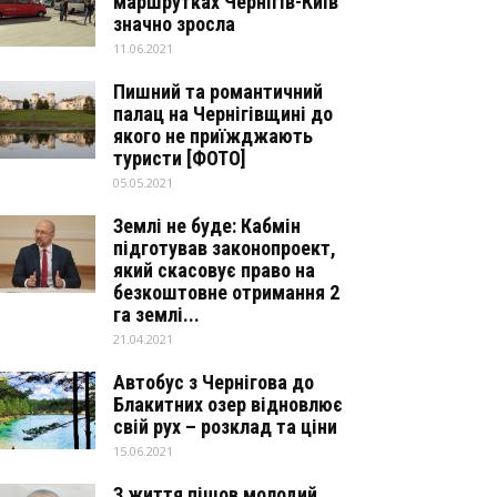
маршрутках Чернігів-Київ
значно зросла
11.06.2021
Пишний та романтичний
палац на Чернігівщині до
якого не приїжджають
туристи [ФОТО]
05.05.2021
Землі не буде: Кабмін
підготував законопроект,
який скасовує право на
безкоштовне отримання 2
га землі...
21.04.2021
Автобус з Чернігова до
Блакитних озер відновлює
свій рух – розклад та ціни
15.06.2021
З життя пішов молодий