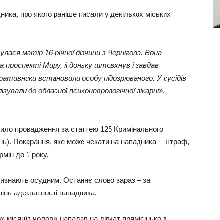
дника, про якого раніше писали у декількох міських
улася матір 16-річної дівчини з Чернігова. Вона
а проспекті Миру, її доньку штовхнув і завдав
ративники встановили особу підозрюваного. У сусідів
зували до обласної психоневрологічної лікарні»
, –
дкрило провадження за статтею 125 Кримінального
нь). Покарання, яке може чекати на нападника – штраф,
мін до 1 року.
визнають осудним. Останнє слово зараз – за
інь адекватності нападника.
х місяців чоловік нападав на дівчат прямісінько в