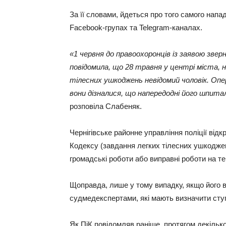
За її словами, йдеться про того самого напа
Facebook-групах та Telegram-каналах.
«1 червня до правоохоронців із заявою зверн
повідомила, що 28 травня у центрі міста, н
тілесних ушкоджень невідомий чоловік. Опе
вони дізналися, що напередодні його шпиталі
розповіла Слабеняк.
Чернігівське районне управління поліції ві
Кодексу (завдання легких тілесних ушкодже
громадські роботи або виправні роботи на тер
Щоправда, лише у тому випадку, якщо його 
судмедекспертами, які мають визначити ступ
Як ПіК повідомляв раніше, протягом декілько