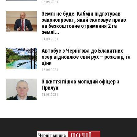
05.05.2021
Землі не буде: Кабмін підготував
законопроект, який скасовує право
на безкоштовне отримання 2 га
землі...
21.04.2021
Автобус з Чернігова до Блакитних
озер відновлює свій рух – розклад та
ціни
15.06.2021
З життя пішов молодий офіцер з
Прилук
11.08.2021