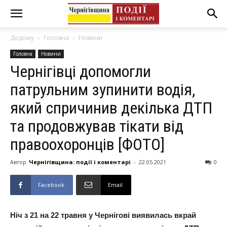
Додому
Головна
Новини
Головна
Новини
Чернігівці допомогли
патрульним зупинити водія,
який спричинив декілька ДТП
та продовжував тікати від
правоохоронців [ФОТО]
Автор
Чернігівщина: події і коментарі
-
22.05.2021
0
Facebook
Email
Ніч з 21 на 22 травня у Чернігові виявилась вкрай