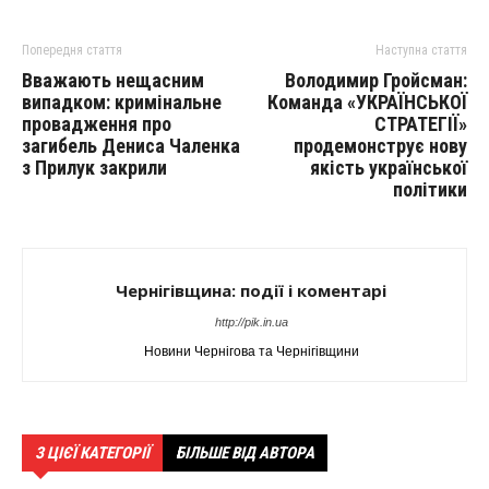
Попередня стаття
Наступна стаття
Вважають нещасним
Володимир Гройсман:
випадком: кримінальне
Команда «УКРАЇНСЬКОЇ
провадження про
СТРАТЕГІЇ»
загибель Дениса Чаленка
продемонструє нову
з Прилук закрили
якість української
політики
Чернігівщина: події і коментарі
http://pik.in.ua
Новини Чернігова та Чернігівщини
З ЦІЄЇ КАТЕГОРІЇ
БІЛЬШЕ ВІД АВТОРА