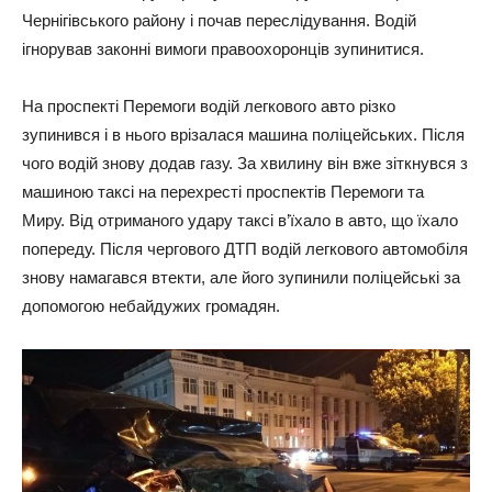
Чернігівського району і почав переслідування. Водій
ігнорував законні вимоги правоохоронців зупинитися.
На проспекті Перемоги водій легкового авто різко
зупинився і в нього врізалася машина поліцейських. Після
чого водій знову додав газу. За хвилину він вже зіткнувся з
машиною таксі на перехресті проспектів Перемоги та
Миру. Від отриманого удару таксі в’їхало в авто, що їхало
попереду. Після чергового ДТП водій легкового автомобіля
знову намагався втекти, але його зупинили поліцейські за
допомогою небайдужих громадян.