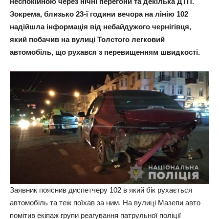
неспокійною через нічні перегони та декілька ДТП.
Зокрема, близько 23-ї години вечора на лінію 102
надійшла інформація від небайдужого чернігівця,
який побачив на вулиці Толстого легковий
автомобіль, що рухався з перевищенням швидкості.
Заявник пояснив диспетчеру 102 в який бік рухається
автомобіль та теж поїхав за ним. На вулиці Мазепи авто
помітив екіпаж групи реагування патрульної поліції