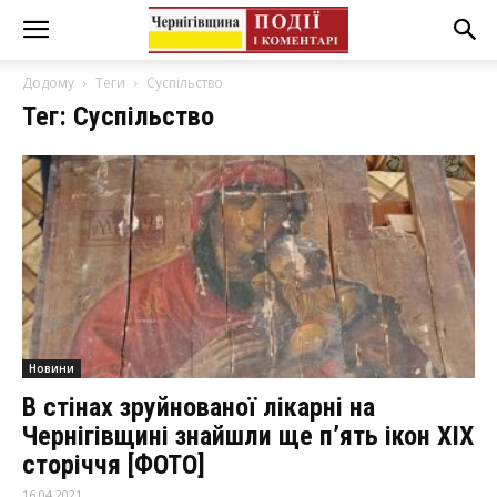
Додому
Теги
Суспільство
Тег: Суспільство
Новини
В стінах зруйнованої лікарні на
Чернігівщині знайшли ще п’ять ікон ХІХ
сторіччя [ФОТО]
16.04.2021