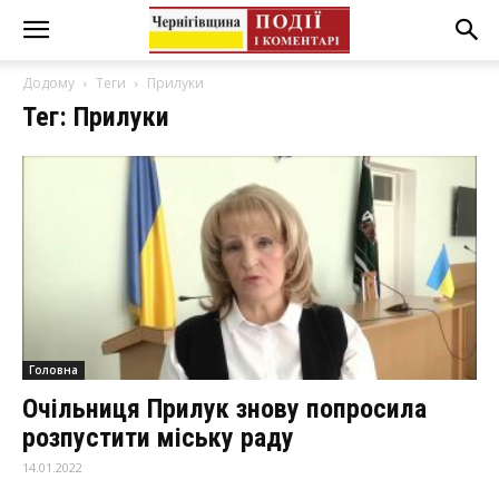
Додому
Теги
Прилуки
Тег: Прилуки
Головна
Очільниця Прилук знову попросила
розпустити міську раду
14.01.2022