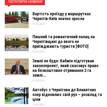
ПОПУЛЯРНІ НОВИНИ
Вартість проїзду у маршрутках
Чернігів-Київ значно зросла
11.06.2021
Пишний та романтичний палац на
Чернігівщині до якого не
приїжджають туристи [ФОТО]
05.05.2021
Землі не буде: Кабмін підготував
законопроект, який скасовує право
на безкоштовне отримання 2 га
землі...
21.04.2021
Автобус з Чернігова до Блакитних
озер відновлює свій рух – розклад та
ціни
15.06.2021