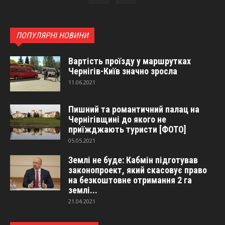
ПОПУЛЯРНІ НОВИНИ
Вартість проїзду у маршрутках
Чернігів-Київ значно зросла
11.06.2021
Пишний та романтичний палац на
Чернігівщині до якого не
приїжджають туристи [ФОТО]
05.05.2021
Землі не буде: Кабмін підготував
законопроект, який скасовує право
на безкоштовне отримання 2 га
землі...
21.04.2021