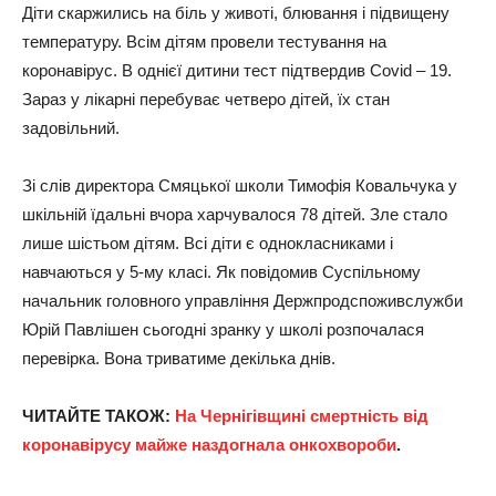
Діти скаржились на біль у животі, блювання і підвищену
температуру. Всім дітям провели тестування на
коронавірус. В однієї дитини тест підтвердив Covid – 19.
Зараз у лікарні перебуває четверо дітей, їх стан
задовільний.
Зі слів директора Смяцької школи Тимофія Ковальчука у
шкільній їдальні вчора харчувалося 78 дітей. Зле стало
лише шістьом дітям. Всі діти є однокласниками і
навчаються у 5-му класі. Як повідомив Суспільному
начальник головного управління Держпродспоживслужби
Юрій Павлішен сьогодні зранку у школі розпочалася
перевірка. Вона триватиме декілька днів.
ЧИТАЙТЕ ТАКОЖ:
На Чернігівщині смертність від
коронавірусу майже наздогнала онкохвороби
.