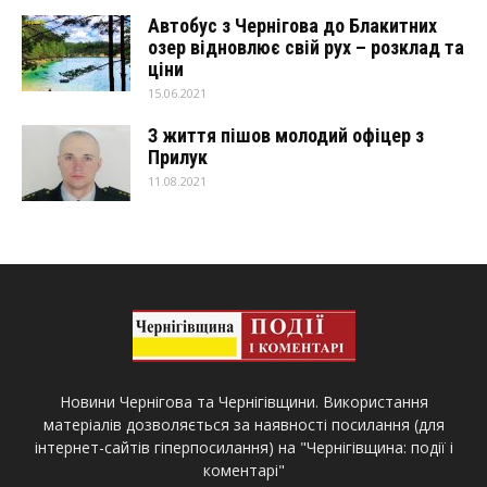
Автобус з Чернігова до Блакитних
озер відновлює свій рух – розклад та
ціни
15.06.2021
З життя пішов молодий офіцер з
Прилук
11.08.2021
Новини Чернігова та Чернігівщини. Використання
матеріалів дозволяється за наявності посилання (для
інтернет-сайтів гіперпосилання) на "Чернігівщина: події і
коментарі"