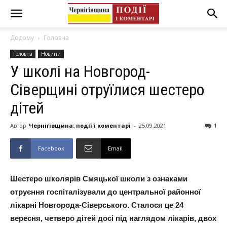
Додому
Головна
Головна
Новини
У школі на Новгород-
Сіверщині отруїлися шестеро
дітей
Автор
Чернігівщина: події і коментарі
-
25.09.2021
1
Facebook
Email
Шестеро школярів Смяцької школи з ознаками
отруєння госпіталізували до центральної районної
лікарні Новгорода-Сіверського. Сталося це 24
вересня, четверо дітей досі під наглядом лікарів, двох