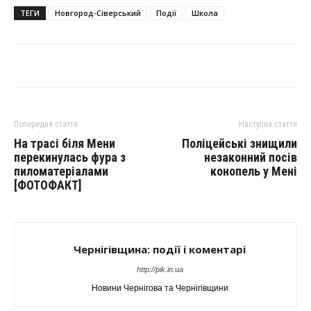
ТЕГИ
Новгород-Сіверський
Події
Школа
Попередня стаття
Наступна стаття
На трасі біля Мени
Поліцейські знищили
перекинулась фура з
незаконний посів
пиломатеріалами
конопель у Мені
[ФОТОФАКТ]
Чернігівщина: події і коментарі
http://pik.in.ua
Новини Чернігова та Чернігівщини