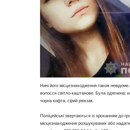
Нині його місцезнаходження також невідоме.П
волосся світло-каштанове. Була одягнена: ко
чорна кофта, сірий рюкзак.
Поліцейські звертаються із проханням до гр
місцезнаходження розшукуваних або надати і