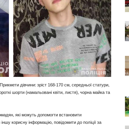
рикмети дівчини: зріст 168-170 см, середньої статури,
роткі шорти (намальовані квіти, листя), чорна майка та
омадян, які можуть допомогти встановити
ншу корисну інформацію, повідомити до поліції за