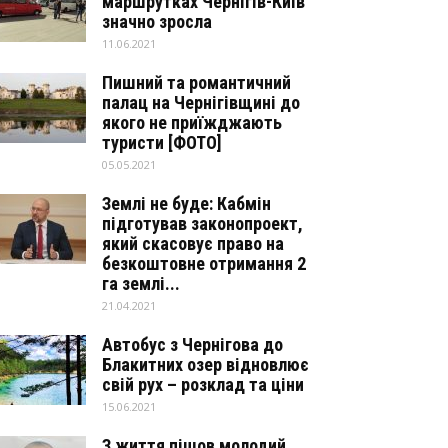
маршрутках Чернігів-Київ
значно зросла
11.06.2021
Пишний та романтичний
палац на Чернігівщині до
якого не приїжджають
туристи [ФОТО]
05.05.2021
Землі не буде: Кабмін
підготував законопроект,
який скасовує право на
безкоштовне отримання 2
га землі...
21.04.2021
Автобус з Чернігова до
Блакитних озер відновлює
свій рух – розклад та ціни
15.06.2021
З життя пішов молодий