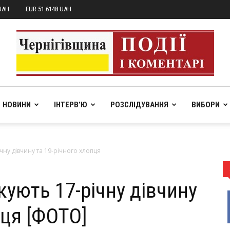
UAH
EUR 51.6148 UAH
НОВИНИ
ІНТЕРВ’Ю
РОЗСЛІДУВАННЯ
ВИБОРИ
pik.in.ua
чну дівчину та 19-річного хлопця
кують 17-річну дівчину
пця [ФОТО]