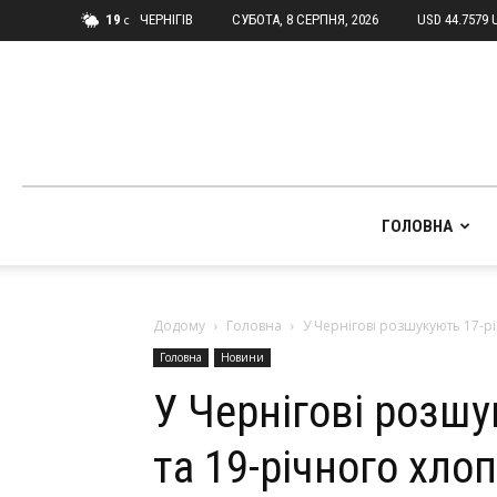
19
ЧЕРНІГІВ
СУБОТА, 8 СЕРПНЯ, 2026
USD 44.7579 
C
ГОЛОВНА
Додому
Головна
У Чернігові розшукують 17-рі
Головна
Новини
У Чернігові розшу
та 19-річного хло