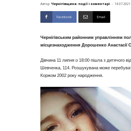
Автор
Чернігівщина: події і коментарі
-
14.07.2021
Facebook
Email
Чернігівським районним управлінням пол
місцезнаходження Дорошенко Анастасії О
Дівчина 11 липня о 18:00 пішла з дитячого від
Шевченка, 114. Розшукувана може перебуват
Коржом 2002 року народження.