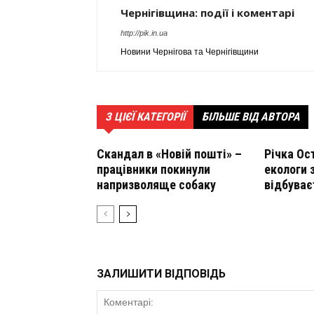
Чернігівщина: події і коментарі
http://pik.in.ua
Новини Чернігова та Чернігівщини
З ЦІЄЇ КАТЕГОРІЇ
БІЛЬШЕ ВІД АВТОРА
Скандал в «Новій пошті» –
Річка Ос
працівники покинули
екологи 
напризволяще собаку
відбуває
ЗАЛИШИТИ ВІДПОВІДЬ