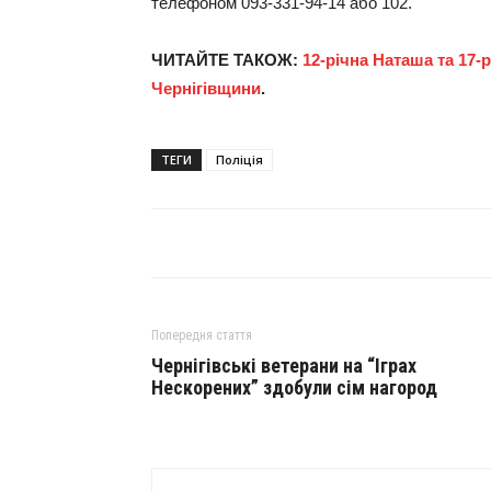
телефоном 093-331-94-14 або 102.
ЧИТАЙТЕ ТАКОЖ:
12-річна Наташа та 17-р
Чернігівщини
.
ТЕГИ
Поліція
Попередня стаття
Чернігівські ветерани на “Іграх
Нескорених” здобули сім нагород