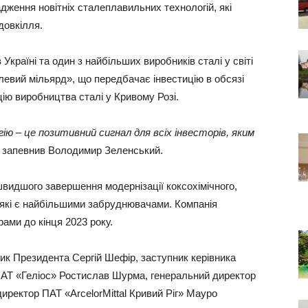
дження новітніх сталеплавильних технологій, які
довкілля.
Україні та один з найбільших виробників сталі у світі
алевий мільярд», що передбачає інвестицію в обсязі
ію виробництва сталі у Кривому Розі.
гію – це позитивний сигнал для всіх інвесторів, яким
 запевнив Володимир Зеленський.
видшого завершення модернізації коксохімічного,
 які є найбільшими забруднювачами. Компанія
рами до кінця 2023 року.
ник Президента Сергій Шефір, заступник керівника
 АТ «Геліос» Ростислав Шурма, генеральний директор
директор ПАТ «ArcelorMittal Кривий Ріг» Мауро