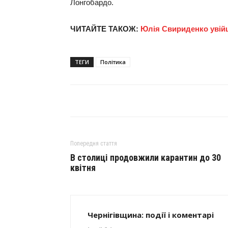
Лонгобардо.
ЧИТАЙТЕ ТАКОЖ:
Юлія Свириденко увійш
ТЕГИ
Політика
Попередня стаття
В столиці продовжили карантин до 30
квітня
Чернігівщина: події і коментарі