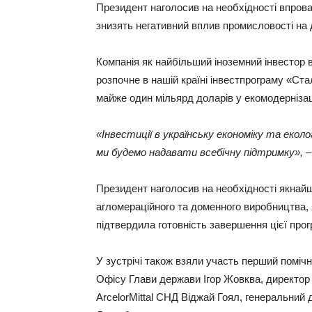
Президент наголосив на необхідності впрова
знизять негативний вплив промисловості на 
Компанія як найбільший іноземний інвестор в 
розпочне в нашій країні інвестпрограму «Ст
майже один мільярд доларів у екомодернізац
«Інвестиції в українську економіку та еколо
ми будемо надавати всебічну підтримку»,
–
Президент наголосив на необхідності якнайш
агломераційного та доменного виробництва,
підтвердила готовність завершення цієї прог
У зустрічі також взяли участь перший поміч
Офісу Глави держави Ігор Жовква, директор
ArcelorMittal СНД Віджай Гоял, генеральний 