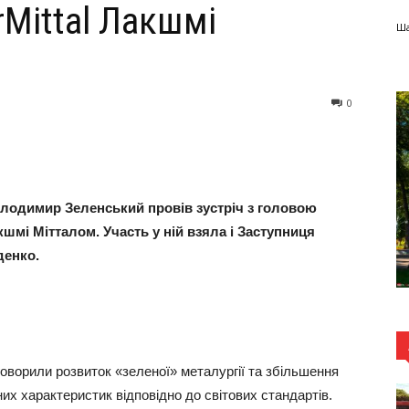
rMittal Лакшмі
Ша
0
Володимир Зеленський провів зустріч з головою
кшмі Мітталом. Участь у ній взяла і Заступниця
денко.
оворили розвиток «зеленої» металургії та збільшення
них характеристик відповідно до світових стандартів.