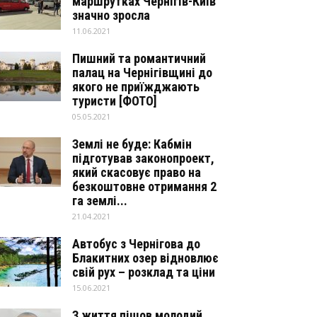
маршрутках Чернігів-Київ
значно зросла
11.06.2021
Пишний та романтичний
палац на Чернігівщині до
якого не приїжджають
туристи [ФОТО]
05.05.2021
Землі не буде: Кабмін
підготував законопроект,
який скасовує право на
безкоштовне отримання 2
га землі...
21.04.2021
Автобус з Чернігова до
Блакитних озер відновлює
свій рух – розклад та ціни
15.06.2021
З життя пішов молодий