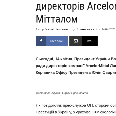
директорів Arcelo
Мітталом
Автор
Чернігівщина: події і коментарі
-
14.04.2021
Facebook
Email
Сьогодні, 14 квітня, Президент України 
ради директорів компанії ArcelorMittal Ла
Керівника Офісу Президента Юлія Свири
Фото прес-служби Офісу Президента
Як повідомляє прес-служба ОП, сторони обг
інвестицій в Україну, з урахуванням екологіч