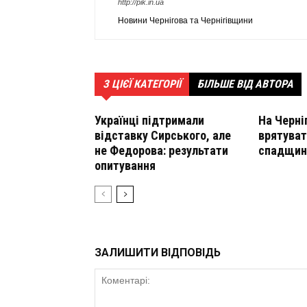
http://pik.in.ua
Новини Чернігова та Чернігівщини
З ЦІЄЇ КАТЕГОРІЇ
БІЛЬШЕ ВІД АВТОРА
Українці підтримали
На Черні
відставку Сирського, але
врятуват
не Федорова: результати
спадщин
опитування
ЗАЛИШИТИ ВІДПОВІДЬ