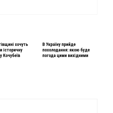
гівщині хочуть
В Україну прийде
и історичну
похолодання: якою буде
у Кочубеїв
погода цими вихідними