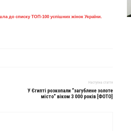
ла до списку ТОП-100 успішних жінок України.
Наступна стаття
У Єгипті розкопали “загублене золоте
місто” віком 3 000 років [ФОТО]