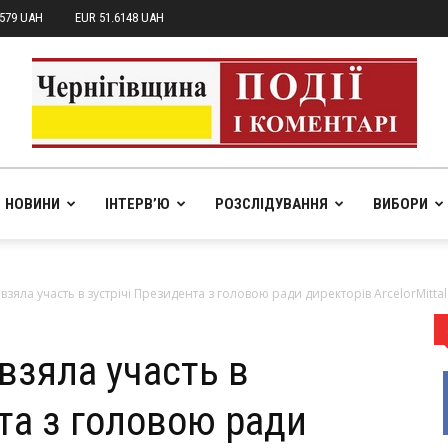
7579 UAH
EUR 51.6148 UAH
НОВИНИ
ІНТЕРВ’Ю
РОЗСЛІДУВАННЯ
ВИБОРИ
pik.in.ua
зяла участь в зустрічі Президента з головою ради директорів ArcelorMittal.
взяла участь в
та з головою ради