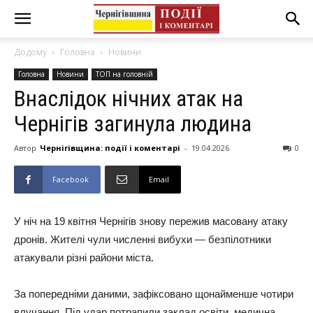
Додому
Головна
Новини
Головна
Новини
ТОП на головній
Внаслідок нічних атак на
Чернігів загинула людина
Автор
Чернігівщина: події і коментарі
-
19.04.2026
0
Facebook
Email
У ніч на 19 квітня Чернігів знову пережив масовану атаку
дронів. Жителі чули численні вибухи — безпілотники
атакували різні райони міста.
За попередніми даними, зафіксовано щонайменше чотири
влучання. Під удар потрапили заклад освіти, медична