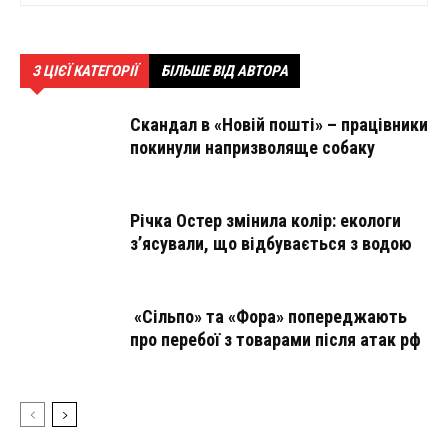
З ЦІЄЇ КАТЕГОРІЇ
БІЛЬШЕ ВІД АВТОРА
Скандал в «Новій пошті» – працівники
покинули напризволяще собаку
Річка Остер змінила колір: екологи
з’ясували, що відбувається з водою
«Сільпо» та «Фора» попереджають
про перебої з товарами після атак рф