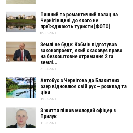
Пишний та романтичний палац на
Чернігівщині до якого не
приїжджають туристи [ФОТО]
05.05.2021
Землі не буде: Кабмін підготував
законопроект, який скасовує право
на безкоштовне отримання 2 га
землі...
21.04.2021
Автобус з Чернігова до Блакитних
озер відновлює свій рух – розклад та
ціни
15.06.2021
З життя пішов молодий офіцер з
Прилук
11.08.2021