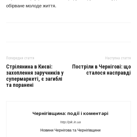
обірване молоде життя.
Попередня стаття
Наступна стаття
Стрілянина в Києві:
Постріли в Чернігові: що
захоплення заручників у
сталося насправді
супермаркеті, є загиблі
та поранені
Чернігівщина: події і коментарі
http://pik.in.ua
Новини Чернігова та Чернігівщини