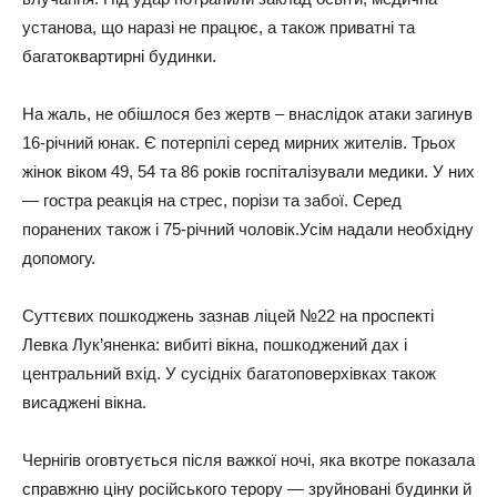
установа, що наразі не працює, а також приватні та
багатоквартирні будинки.
На жаль, не обішлося без жертв – внаслідок атаки загинув
16-річний юнак. Є потерпілі серед мирних жителів. Трьох
жінок віком 49, 54 та 86 років госпіталізували медики. У них
— гостра реакція на стрес, порізи та забої. Серед
поранених також і 75-річний чоловік.Усім надали необхідну
допомогу.
Суттєвих пошкоджень зазнав ліцей №22 на проспекті
Левка Лук’яненка: вибиті вікна, пошкоджений дах і
центральний вхід. У сусідніх багатоповерхівках також
висаджені вікна.
Чернігів оговтується після важкої ночі, яка вкотре показала
справжню ціну російського терору — зруйновані будинки й