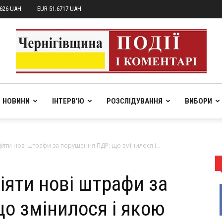
7626 UAH
EUR 51.6717 UAH
НОВИНИ
ІНТЕРВ’Ю
РОЗСЛІДУВАННЯ
ВИБОРИ
pik.in.ua
діяти нові штрафи за порушення ПДР: що змінилося і...
діяти нові штрафи за
о змінилося і якою