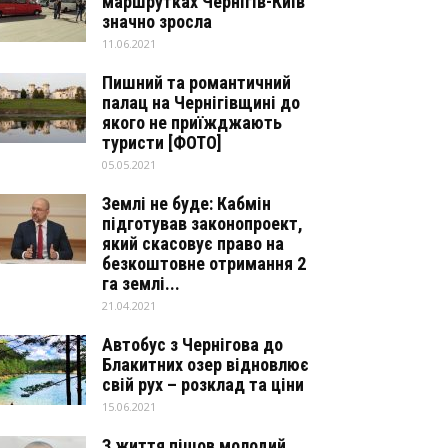
маршрутках Чернігів-Київ
значно зросла
11.06.2021
Пишний та романтичний
палац на Чернігівщині до
якого не приїжджають
туристи [ФОТО]
05.05.2021
Землі не буде: Кабмін
підготував законопроект,
який скасовує право на
безкоштовне отримання 2
га землі...
21.04.2021
Автобус з Чернігова до
Блакитних озер відновлює
свій рух – розклад та ціни
15.06.2021
З життя пішов молодий