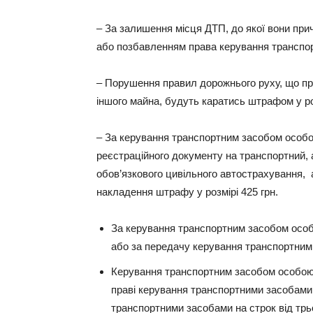
– За залишення місця ДТП, до якої вони прич
або позбавленням права керування транспорт
– Порушення правил дорожнього руху, що пр
іншого майна, будуть каратись штрафом у роз
– За керування транспортним засобом особою
реєстраційного документу на транспортний, 
обов’язкового цивільного автострахування,
накладення штрафу у розмірі 425 грн.
За керування транспортним засобом особ
або за передачу керування транспортним 
Керування транспортним засобом особою
праві керування транспортними засобами
транспортними засобами на строк від трь