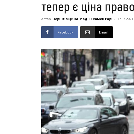
тепер є ціна пра
Автор
Чернігівщина: події і коментарі
-
17.03.2021
Facebook
Email