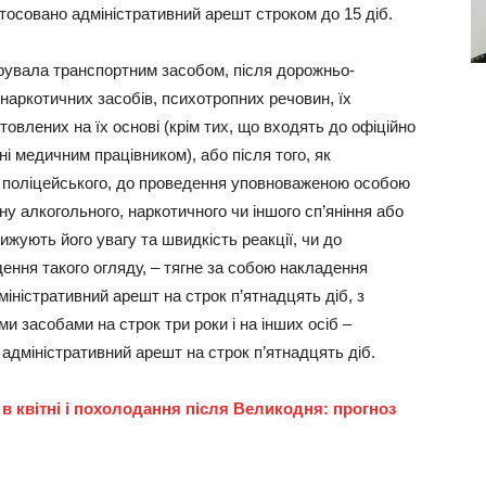
стосовано адміністративний арешт строком до 15 діб.
рувала транспортним засобом, після дорожньо-
 наркотичних засобів, психотропних речовин, їх
отовлених на їх основі (крім тих, що входять до офіційно
і медичним працівником), або після того, як
у поліцейського, до проведення уповноваженою особою
у алкогольного, наркотичного чи іншого сп’яніння або
жують його увагу та швидкість реакції, чи до
дення такого огляду, – тягне за собою накладення
дміністративний арешт на строк п’ятнадцять діб, з
 засобами на строк три роки і на інших осіб –
 адміністративний арешт на строк п’ятнадцять діб.
 в квітні і похолодання після Великодня: прогноз