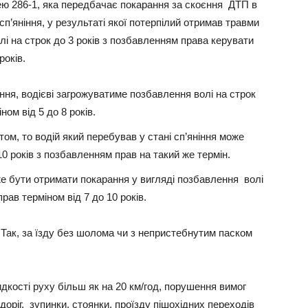
ю 286-1, яка передбачає покарання за скоєння ДТП в
сп’яніння, у результаті якої потерпілий отримав травми
лі на строк до 3 років з позбавленням права керувати
років.
ня, водієві загрожуватиме позбавлення волі на строк
ном від 5 до 8 років.
м, то водій який перебував у стані сп’яніння може
10 років з позбавленням прав на такий же термін.
е бути отримати покарання у вигляді позбавлення волі
рав терміном від 7 до 10 років.
 Так, за їзду без шолома чи з непристебнутим паском
ості руху більш як на 20 км/год, порушення вимог
 доріг, зупинки, стоянки, проїзду пішохідних переходів