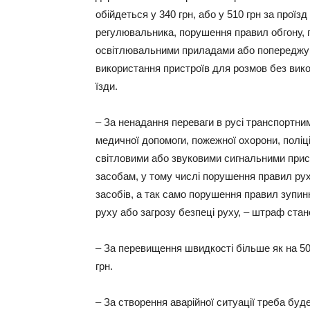
обійдеться у 340 грн, або у 510 грн за прої
регулювальника, порушення правил обгону, 
освітлювальними приладами або попереджув
використання пристроїв для розмов без вик
їзди.
– За ненадання переваги в русі транспортн
медичної допомоги, пожежної охорони, поліц
світловими або звуковими сигнальними при
засобам, у тому числі порушення правил рух
засобів, а так само порушення правил зупи
руху або загрозу безпеці руху, – штраф стан
– За перевищення швидкості більше як на 50
грн.
– За створення аварійної ситуації треба буд