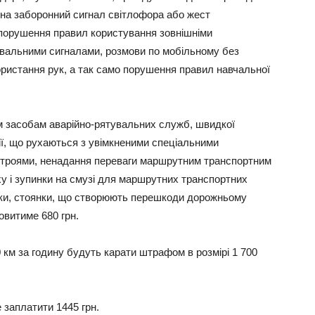
зд на заборонний сигнал світлофора або жест
порушення правил користування зовнішніми
альними сигналами, розмови по мобільному без
ористання рук, а так само порушення правил навчальної
им засобам аварійно-рятувальних служб, швидкої
ії, що рухаються з увімкненими спеціальними
строями, ненадання переваги маршрутним транспортним
у і зупинки на смузі для маршрутних транспортних
нки, стоянки, що створюють перешкоди дорожньому
овитиме 680 грн.
 км за годину будуть карати штрафом в розмірі 1 700
е заплатити 1445 грн.