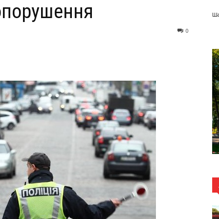
вопорушення
Ша
0