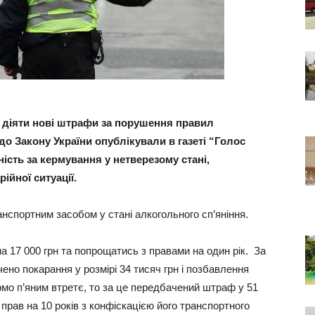
ли діяти нові штрафи за порушення правил
до Закону України опублікували в газеті “Голос
ість за кермування у нетверезому стані,
ійної ситуації.
нспортним засобом у стані алкогольного сп’яніння.
 17 000 грн та попрощатись з правами на один рік. За
но покарання у розмірі 34 тисяч грн і позбавлення
рмо п’яним втретє, то за це передбачений штраф у 51
прав на 10 років з конфіскацією його транспортного