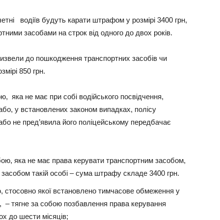
етні водіїв будуть карати штрафом у розмірі 3400 грн,
ними засобами на строк від одного до двох років.
извели до пошкодження транспортних засобів чи
мірі 850 грн.
, яка не має при собі водійського посвідчення,
або, у встановлених законом випадках, полісу
 або не пред’явила його поліцейському передбачає
ою, яка не має права керувати транспортним засобом,
засобом такій особі – сума штрафу складе 3400 грн.
, стосовно якої встановлено тимчасове обмеження у
, – тягне за собою позбавлення права керування
ох до шести місяців;