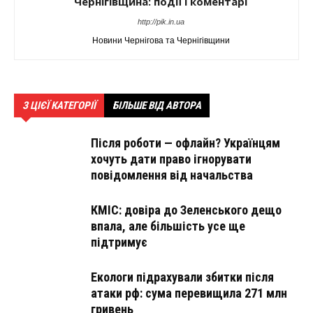
Чернігівщина: події і коментарі
http://pik.in.ua
Новини Чернігова та Чернігівщини
З ЦІЄЇ КАТЕГОРІЇ
БІЛЬШЕ ВІД АВТОРА
Після роботи — офлайн? Українцям
хочуть дати право ігнорувати
повідомлення від начальства
КМІС: довіра до Зеленського дещо
впала, але більшість усе ще
підтримує
Екологи підрахували збитки після
атаки рф: сума перевищила 271 млн
гривень