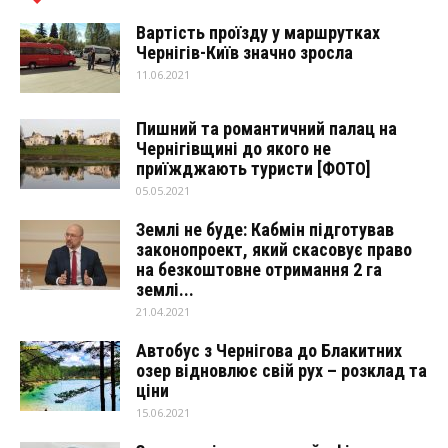
Вартість проїзду у маршрутках
Чернігів-Київ значно зросла
11.06.2021
Пишний та романтичний палац на
Чернігівщині до якого не
приїжджають туристи [ФОТО]
05.05.2021
Землі не буде: Кабмін підготував
законопроект, який скасовує право
на безкоштовне отримання 2 га
землі...
21.04.2021
Автобус з Чернігова до Блакитних
озер відновлює свій рух – розклад та
ціни
15.06.2021