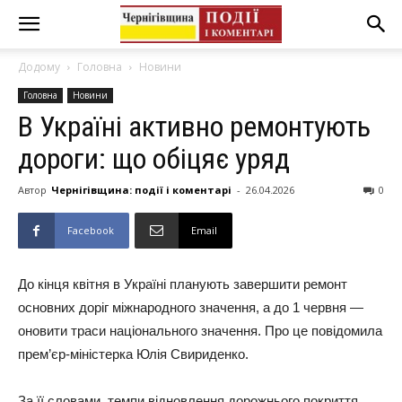
Додому
Головна
Новини
Головна
Новини
В Україні активно ремонтують
дороги: що обіцяє уряд
Автор
Чернігівщина: події і коментарі
-
26.04.2026
0
Facebook
Email
До кінця квітня в Україні планують завершити ремонт
основних доріг міжнародного значення, а до 1 червня —
оновити траси національного значення. Про це повідомила
прем’єр-міністерка Юлія Свириденко.
За її словами, темпи відновлення дорожнього покриття