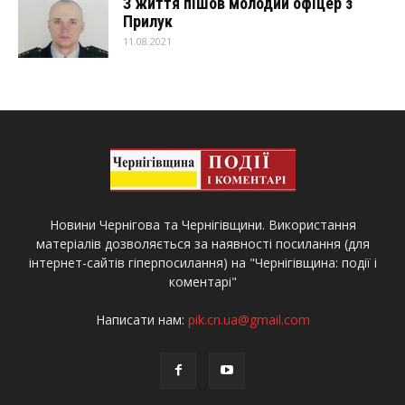
З життя пішов молодий офіцер з
Прилук
11.08.2021
Новини Чернігова та Чернігівщини. Використання
матеріалів дозволяється за наявності посилання (для
інтернет-сайтів гіперпосилання) на "Чернігівщина: події і
коментарі"
Написати нам:
pik.cn.ua@gmail.com