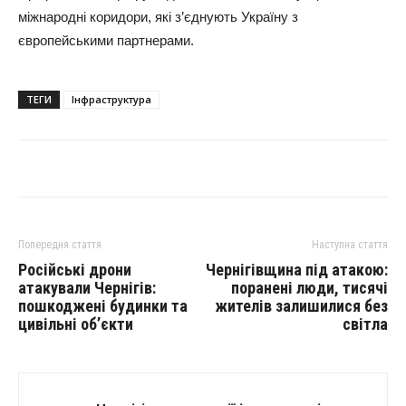
міжнародні коридори, які з’єднують Україну з
європейськими партнерами.
ТЕГИ
Інфраструктура
Попередня стаття
Наступна стаття
Російські дрони
Чернігівщина під атакою:
атакували Чернігів:
поранені люди, тисячі
пошкоджені будинки та
жителів залишилися без
цивільні об’єкти
світла