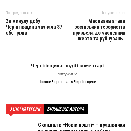
Попередня стаття
Наступна стаття
За минулу добу
Масована атака
Чернігівщина зазнала 37
російських терористів
обстрілів
призвела до численних
жертв та руйнувань
Чернігівщина: події і коментарі
http://pik.in.ua
Новини Чернігова та Чернігівщини
З ЦІЄЇ КАТЕГОРІЇ
БІЛЬШЕ ВІД АВТОРА
Скандал в «Новій пошті» – працівники