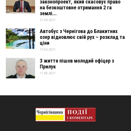
законопроект, який скасовує право
на безкоштовне отримання 2 га
землі...
21.04.2021
Автобус з Чернігова до Блакитних
озер відновлює свій рух – розклад та
ціни
15.06.2021
З життя пішов молодий офіцер з
Прилук
11.08.2021