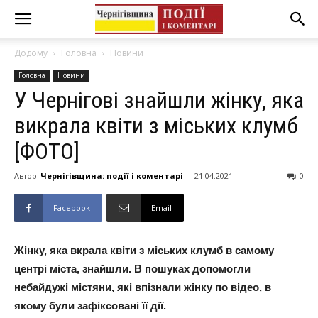
Додому
Головна
Новини
Головна
Новини
У Чернігові знайшли жінку, яка
викрала квіти з міських клумб
[ФОТО]
Автор
Чернігівщина: події і коментарі
-
21.04.2021
0
Facebook
Email
Жінку, яка вкрала квіти з міських клумб в самому
центрі міста, знайшли. В пошуках допомогли
небайдужі містяни, які впізнали жінку по відео, в
якому були зафіксовані її дії.