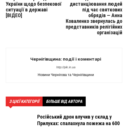
України щодо безпекової
дистанціювання людей
ситуації в державі
під час святкових
[ВІДЕО]
обрядів — Анна
Коваленко звернулась до
представників релігійних
організацій
Чернігівщина: події і коментарі
http://pik.in.ua
Новини Чернігова та Чернігівщини
З ЦІЄЇ КАТЕГОРІЇ
БІЛЬШЕ ВІД АВТОРА
Російський дрон влучив у склад у
Прилуках: спалахнула пожежа на 600