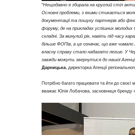
“
Нещодавно я збирала на круглий стіл акт
Основні проблеми, з якими стикається мол
документації та пошуку партнерів або фінан
форуму, де на прикладах успішних молодих 
складні. За минулий рік, навіть під часу ка
більше ФОПів, а це означає, що вже чимало
власну справу стало набагато легше. У Чер
завжди можуть звернутися до нашої Агенції
Дарницька
, директорка Агенції регіональног
Потрібно багато працювати та йти до своєї мр
вважає Юлія Лобачова, засновниця бренду 