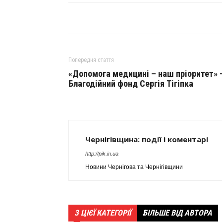
Попередня стаття
«Допомога медицині – наш пріоритет» 
Благодійний фонд Сергія Тігіпка
Чернігівщина: події і коментарі
http://pik.in.ua
Новини Чернігова та Чернігівщини
З ЦІЄЇ КАТЕГОРІЇ
БІЛЬШЕ ВІД АВТОРА