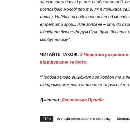
запозичити досвід у тих особистостей, на 
розповідаю молоді про те, як я починала св
шляху. Найбільші побоювання серед молоді 
втратити гроші. Але головне – йти до сво
відвідати бізнес-форум було дуже багато, 
майбутньому”.
ЧИТАЙТЕ ТАКОЖ:
У Чернігові розробили
відвідування та фото
.
“Необов’язково виїжджати за кордон та в інш
підтримки можливо втілити в Чернігові та
Джерело:
Деснянська Правда
.
ТЕГИ
Агенція регіонального розвитку
Молод