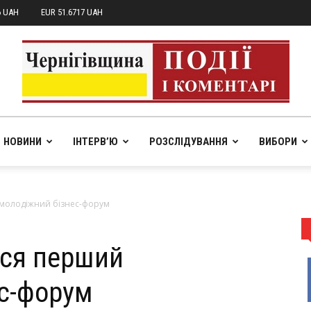
6 UAH
EUR 51.6717 UAH
НОВИНИ
ІНТЕРВ’Ю
РОЗСЛІДУВАННЯ
ВИБОРИ
pik.in.ua
й молодіжний бізнес-форум
вся перший
с-форум