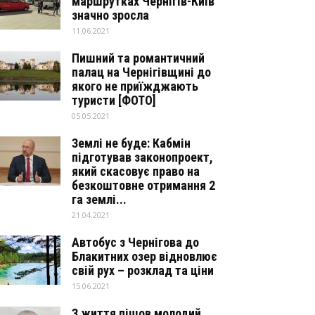
маршрутках Чернігів-Київ
значно зросла
11.06.2021
Пишний та романтичний
палац на Чернігівщині до
якого не приїжджають
туристи [ФОТО]
05.05.2021
Землі не буде: Кабмін
підготував законопроект,
який скасовує право на
безкоштовне отримання 2
га землі...
21.04.2021
Автобус з Чернігова до
Блакитних озер відновлює
свій рух – розклад та ціни
15.06.2021
З життя пішов молодий