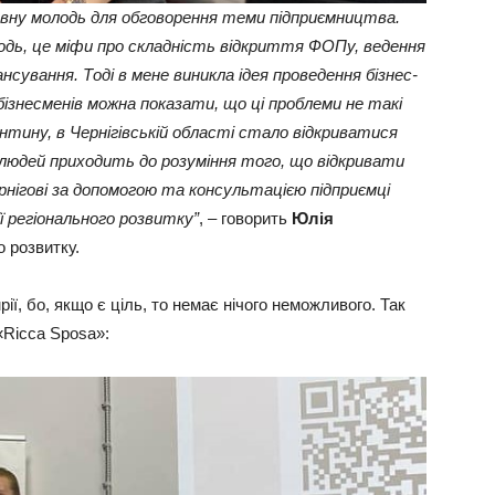
ивну молодь для обговорення теми підприємництва.
одь, це міфи про складність відкриття ФОПу, ведення
сування. Тоді в мене виникла ідея проведення бізнес-
бізнесменів можна показати, що ці проблеми не такі
рантину, в Чернігівській області стало відкриватися
 людей приходить до розуміння того, що відкривати
нігові за допомогою та консультацією підприємці
 регіонального розвитку”
, – говорить
Юлія
о розвитку.
ії, бо, якщо є ціль, то немає нічого неможливого. Так
«Ricca Sposa»: