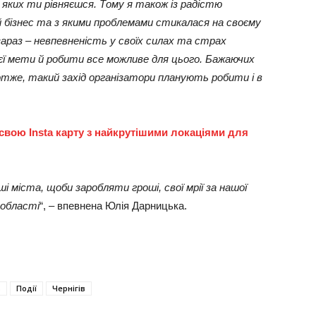
яких ти рівняєшся. Тому я також із радістю
ій бізнес та з якими проблемами стикалася на своєму
зараз – невпевненість у своїх силах та страх
єї мети й робити все можливе для цього. Бажаючих
отже, такий захід організатори планують робити і в
 свою Insta карту з найкрутішими локаціями для
і міста, щоби заробляти гроші, свої мрії за нашої
 області
“, – впевнена Юлія Дарницька.
ь
Події
Чернігів