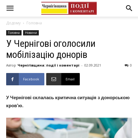
Додому
Головна
Головна
Новини
У Чернігові оголосили
мобілізацію донорів
Автор
Чернігівщина: події і коментарі
-
02.09.2021
0
Facebook
Email
У Чернігові склалась критична ситуація з донорською
кров’ю.