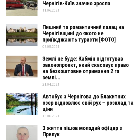
Чернігів-Київ значно зросла
11.06.2021
Пишний та романтичний палац на
Чернігівщині до якого не
приїжджають туристи [ФОТО]
05.05.2021
Землі не буде: Кабмін підготував
законопроект, який скасовує право
на безкоштовне отримання 2 га
землі...
21.04.2021
Автобус з Чернігова до Блакитних
озер відновлює свій рух – розклад та
ціни
15.06.2021
З життя пішов молодий офіцер з
Прилук