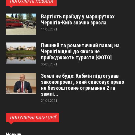
ПОПУЛЯРНІ НОВИНИ
Вартість проїзду у маршрутках
Чернігів-Київ значно зросла
11.06.2021
Пишний та романтичний палац на
Чернігівщині до якого не
приїжджають туристи [ФОТО]
05.05.2021
Землі не буде: Кабмін підготував
законопроект, який скасовує право
на безкоштовне отримання 2 га
землі...
21.04.2021
ПОПУЛЯРНІ КАТЕГОРІЇ
Новини