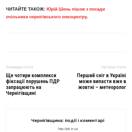
ЧИТАЙТЕ ТАКОЖ:
Юрій Шень пішов з посади
очільника чернігівського онкоцентру
.
Попередня стаття
Наступна стаття
Ще чотири комплекси
Перший сніг в Україні
фіксації порушень ПДР
може випасти вже в
запрацюють на
жовтні – метеоролог
Чернігівщині
Чернігівщина: події і коментарі
http://pik.in.ua