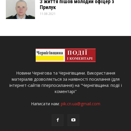
З життя пішов молодий офіцер з
Прилук
11.08.2021
Новини Чернігова та Чернігівщини. Використання
матеріалів дозволяється за наявності посилання (для
інтернет-сайтів гіперпосилання) на "Чернігівщина: події і
коментарі"
Написати нам:
pik.cn.ua@gmail.com