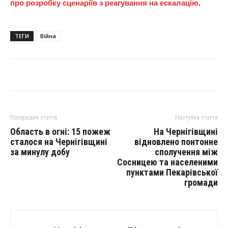
про розробку сценаріїв з реагування на ескалацію
.
ТЕГИ
Війна
Попередня стаття
Наступна стаття
Область в огні: 15 пожеж
На Чернігівщині
сталося на Чернігівщині
відновлено понтонне
за минулу добу
сполучення між
Сосницею та населеними
пунктами Пекарівської
громади