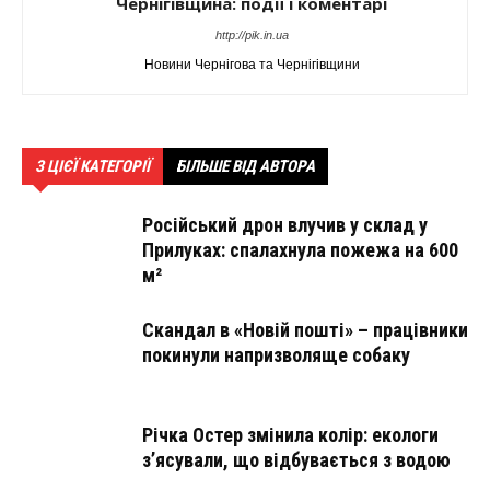
Чернігівщина: події і коментарі
http://pik.in.ua
Новини Чернігова та Чернігівщини
З ЦІЄЇ КАТЕГОРІЇ
БІЛЬШЕ ВІД АВТОРА
Російський дрон влучив у склад у
Прилуках: спалахнула пожежа на 600
м²
Скандал в «Новій пошті» – працівники
покинули напризволяще собаку
Річка Остер змінила колір: екологи
з’ясували, що відбувається з водою