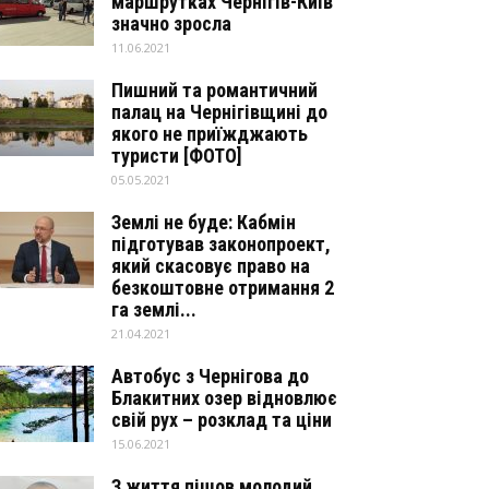
маршрутках Чернігів-Київ
значно зросла
11.06.2021
Пишний та романтичний
палац на Чернігівщині до
якого не приїжджають
туристи [ФОТО]
05.05.2021
Землі не буде: Кабмін
підготував законопроект,
який скасовує право на
безкоштовне отримання 2
га землі...
21.04.2021
Автобус з Чернігова до
Блакитних озер відновлює
свій рух – розклад та ціни
15.06.2021
З життя пішов молодий