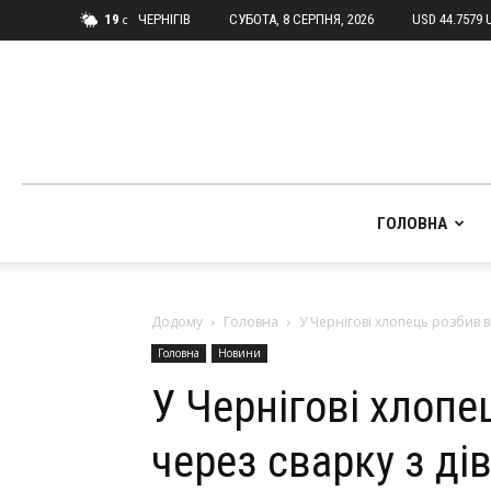
19
ЧЕРНІГІВ
СУБОТА, 8 СЕРПНЯ, 2026
USD 44.7579 
C
ГОЛОВНА
Додому
Головна
У Чернігові хлопець розбив в
Головна
Новини
У Чернігові хлопе
через сварку з д