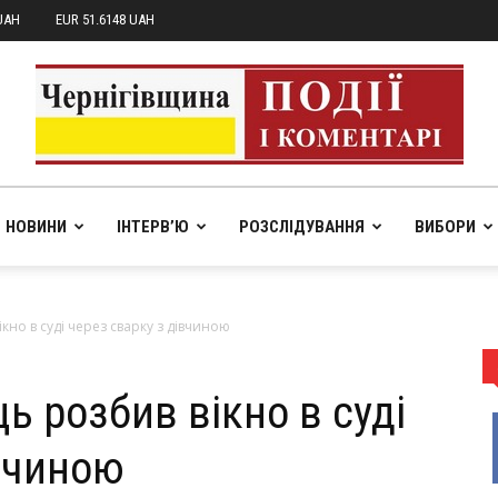
UAH
EUR 51.6148 UAH
НОВИНИ
ІНТЕРВ’Ю
РОЗСЛІДУВАННЯ
ВИБОРИ
pik.in.ua
ікно в суді через сварку з дівчиною
ць розбив вікно в суді
івчиною