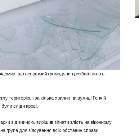
ідомив, що невідомий громадянин розбив вікно в
у територію, і за кілька хвилин на вулиці Гончій
 були сліди крові.
арки з дівчиною, вирішив зігнати злість на віконному
вна група для з’ясування всіх обставин справи.