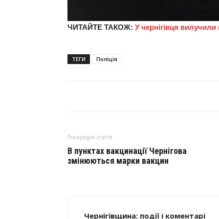
ЧИТАЙТЕ ТАКОЖ:
У
чернігівця вилучили
ТЕГИ
Поліція
Попередня стаття
В пунктах вакцинації Чернігова
змінюються марки вакцин
Чернігівщина: події і коментарі