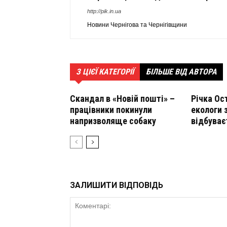
http://pik.in.ua
Новини Чернігова та Чернігівщини
З ЦІЄЇ КАТЕГОРІЇ
БІЛЬШЕ ВІД АВТОРА
Скандал в «Новій пошті» –
Річка Ос
працівники покинули
екологи 
напризволяще собаку
відбуває
ЗАЛИШИТИ ВІДПОВІДЬ