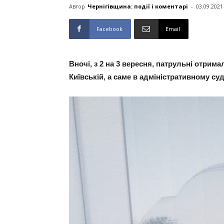
Автор
Чернігівщина: події і коментарі
-
03.09.2021
Facebook
Email
Вночі, з 2 на 3 вересня, патрульні отри
Київській, а саме в адміністративному суд