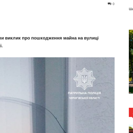
0
Ша
мали виклик про пошкодження майна на вулиці
і.