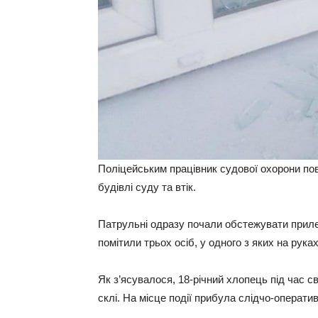
Поліцейським працівник судової охорони пов
будівлі суду та втік.
Патрульні одразу почали обстежувати прилегл
помітили трьох осіб, у одного з яких на руках
Як з’ясувалося, 18-річний хлопець під час св
склі. На місце події прибула слідчо-операти