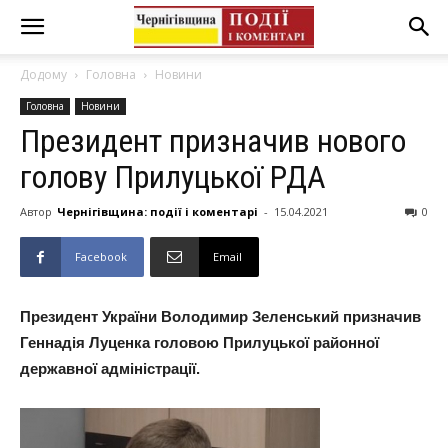
Додому
Головна
Новини
Головна
Новини
Президент призначив нового
голову Прилуцької РДА
Автор
Чернігівщина: події і коментарі
-
15.04.2021
0
Facebook
Email
Президент України Володимир Зеленський призначив
Геннадія Луценка головою Прилуцької районної
державної адміністрації.