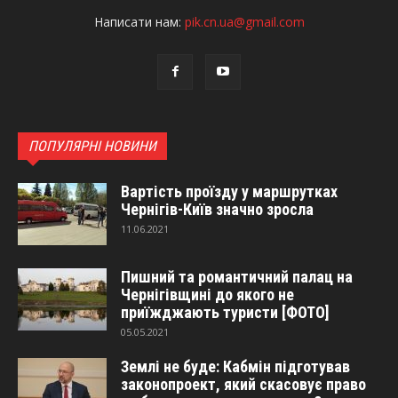
Написати нам:
pik.cn.ua@gmail.com
ПОПУЛЯРНІ НОВИНИ
Вартість проїзду у маршрутках
Чернігів-Київ значно зросла
11.06.2021
Пишний та романтичний палац на
Чернігівщині до якого не
приїжджають туристи [ФОТО]
05.05.2021
Землі не буде: Кабмін підготував
законопроект, який скасовує право