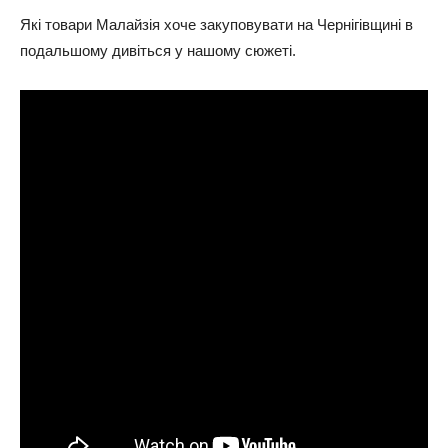
Які товари Малайзія хоче закуповувати на Чернігівщині в
подальшому дивіться у нашому сюжеті.