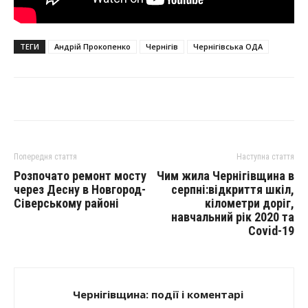
ТЕГИ
Андрій Прокопенко
Чернігів
Чернігівська ОДА
Попередня стаття
Наступна стаття
Розпочато ремонт мосту
Чим жила Чернігівщина в
через Десну в Новгород-
серпні:відкриття шкіл,
Сіверському районі
кілометри доріг,
навчальний рік 2020 та
Covid-19
Чернігівщина: події і коментарі