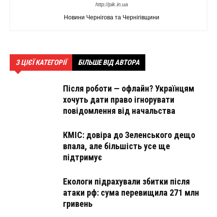
http://pik.in.ua
Новини Чернігова та Чернігівщини
З ЦІЄЇ КАТЕГОРІЇ
БІЛЬШЕ ВІД АВТОРА
Після роботи — офлайн? Українцям
хочуть дати право ігнорувати
повідомлення від начальства
КМІС: довіра до Зеленського дещо
впала, але більшість усе ще
підтримує
Екологи підрахували збитки після
атаки рф: сума перевищила 271 млн
гривень