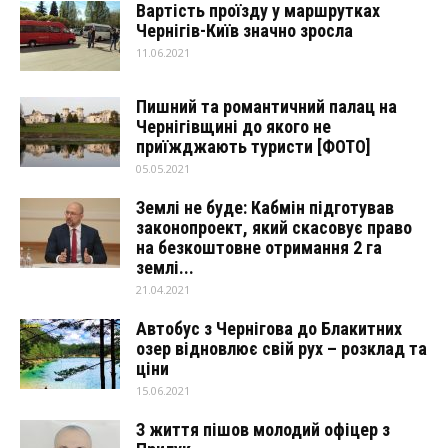
Вартість проїзду у маршрутках
Чернігів-Київ значно зросла
11.06.2021
Пишний та романтичний палац на
Чернігівщині до якого не
приїжджають туристи [ФОТО]
05.05.2021
Землі не буде: Кабмін підготував
законопроект, який скасовує право
на безкоштовне отримання 2 га
землі...
21.04.2021
Автобус з Чернігова до Блакитних
озер відновлює свій рух – розклад та
ціни
15.06.2021
З життя пішов молодий офіцер з