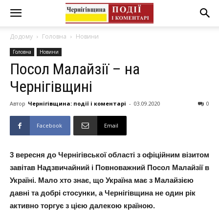
Додому
Головна
Новини
Головна
Новини
Посол Малайзії – на
Чернігівщині
Автор
Чернігівщина: події і коментарі
-
03.09.2020
0
Facebook
Email
3 вересня до Чернігівської області з офіційним візитом
завітав Надзвичайний і Повноважний Посол Малайзії в
Україні. Мало хто знає, що Україна має з Малайзією
давні та добрі стосунки, а Чернігівщина не один рік
активно торгує з цією далекою країною.