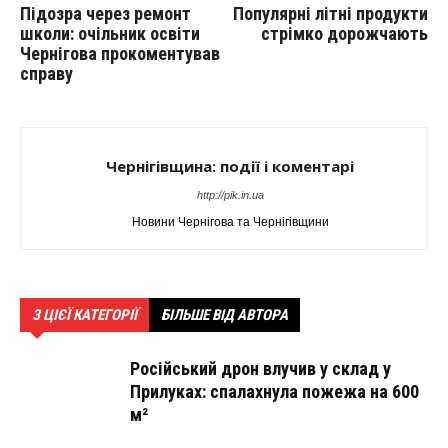
Підозра через ремонт
Популярні літні продукти
школи: очільник освіти
стрімко дорожчають
Чернігова прокоментував
справу
Чернігівщина: події і коментарі
http://pik.in.ua
Новини Чернігова та Чернігівщини
З ЦІЄЇ КАТЕГОРІЇ
БІЛЬШЕ ВІД АВТОРА
Російський дрон влучив у склад у
Прилуках: спалахнула пожежа на 600
м²