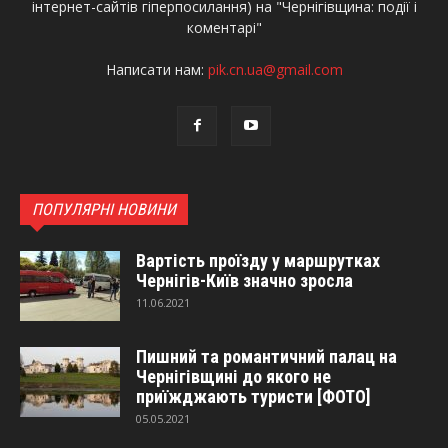
інтернет-сайтів гіперпосилання) на "Чернігівщина: події і
коментарі"
Написати нам:
pik.cn.ua@gmail.com
ПОПУЛЯРНІ НОВИНИ
Вартість проїзду у маршрутках
Чернігів-Київ значно зросла
11.06.2021
Пишний та романтичний палац на
Чернігівщині до якого не
приїжджають туристи [ФОТО]
05.05.2021